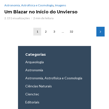
,
Astronomia, Astrofísica e Cosmologia
Imagens
Um Blazar no Início do Unvierso
2.151 visualizações
2 min de leitura
1
2
3
…
32
Categorias
Arqueologia
Astronomia
Astronomia, Astrofísica e Cosmologia
Ciências Naturais
Cienctec
Editoriais