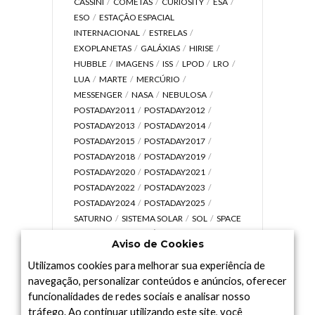
CASSINI
COMETAS
CURIOSITY
ESA
ESO
ESTAÇÃO ESPACIAL
INTERNACIONAL
ESTRELAS
EXOPLANETAS
GALÁXIAS
HIRISE
HUBBLE
IMAGENS
ISS
LPOD
LRO
LUA
MARTE
MERCÚRIO
MESSENGER
NASA
NEBULOSA
POSTADAY2011
POSTADAY2012
POSTADAY2013
POSTADAY2014
POSTADAY2015
POSTADAY2017
POSTADAY2018
POSTADAY2019
POSTADAY2020
POSTADAY2021
POSTADAY2022
POSTADAY2023
POSTADAY2024
POSTADAY2025
SATURNO
SISTEMA SOLAR
SOL
SPACE
TODAY TV
TELESCÓPIOS
TERRA
Aviso de Cookies
UNIVERSO
VÍDEO
Utilizamos cookies para melhorar sua experiência de
navegação, personalizar conteúdos e anúncios, oferecer
funcionalidades de redes sociais e analisar nosso
tráfego. Ao continuar utilizando este site, você