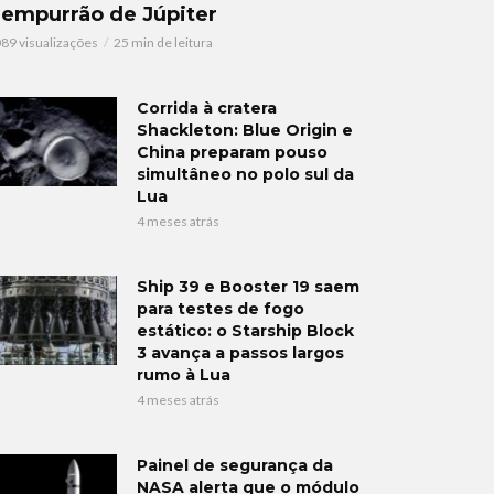
 empurrão de Júpiter
089 visualizações
25 min de leitura
Corrida à cratera
Shackleton: Blue Origin e
China preparam pouso
simultâneo no polo sul da
Lua
4 meses atrás
Ship 39 e Booster 19 saem
para testes de fogo
estático: o Starship Block
3 avança a passos largos
rumo à Lua
4 meses atrás
Painel de segurança da
NASA alerta que o módulo