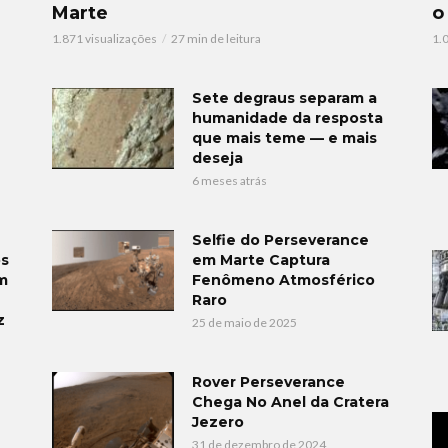
Marte
o
1.871 visualizações
27 min de leitura
1.
Sete degraus separam a
humanidade da resposta
que mais teme — e mais
deseja
6 meses atrás
Selfie do Perseverance
em Marte Captura
os
Fenômeno Atmosférico
m
Raro
z
25 de maio de 2025
Rover Perseverance
Chega No Anel da Cratera
Jezero
31 de dezembro de 2024