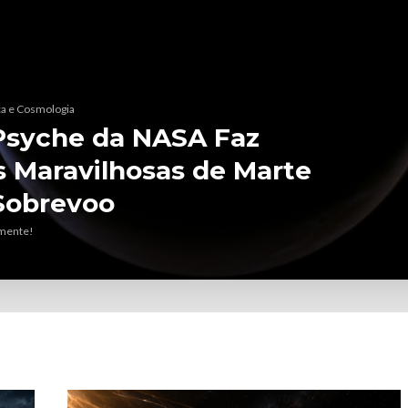
ca e Cosmologia
i engolir a Terra? O
to começou a mudar
nte!