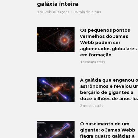
galáxia inteira
1.509 visualizações
36 min de leitura
Os pequenos pontos
vermelhos do James
Webb podem ser
aglomerados globulares
em formação
1 semana atrás
A galáxia que enganou 
astrônomos e revelou u
berçário de gigantes a
doze bilhões de anos-lu
2 meses atrás
O nascimento de um
gigante: o James Webb
flagra quatro galáxias a