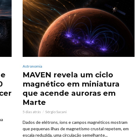
Astronomia
ue
MAVEN revela um ciclo
0
magnético em miniatura
cer
que acende auroras em
Marte
5 dias atrás
Sérgio Sacani
ma
Dados de elétrons, íons e campos magnéticos mostram
que pequenas ilhas de magnetismo crustal repetem, em
escala reduzida, uma circulação semelhante...