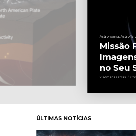
Astronomia, Astrofísi
e
O Sol va
veredic
2 meses atrás
Come
ÚLTIMAS NOTÍCIAS