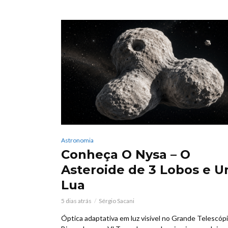
Astronomia
Conheça O Nysa – O
Asteroide de 3 Lobos e 
Lua
5 dias atrás
Sérgio Sacani
Óptica adaptativa em luz visível no Grande Telescóp