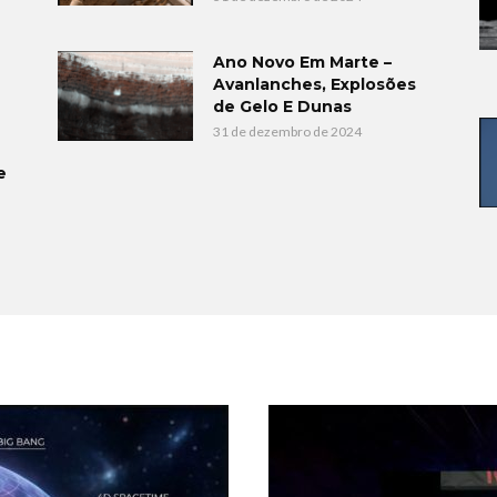
Ano Novo Em Marte –
Avanlanches, Explosões
de Gelo E Dunas
31 de dezembro de 2024
e
O