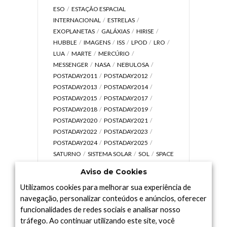
ESO
ESTAÇÃO ESPACIAL
INTERNACIONAL
ESTRELAS
EXOPLANETAS
GALÁXIAS
HIRISE
HUBBLE
IMAGENS
ISS
LPOD
LRO
LUA
MARTE
MERCÚRIO
MESSENGER
NASA
NEBULOSA
POSTADAY2011
POSTADAY2012
POSTADAY2013
POSTADAY2014
POSTADAY2015
POSTADAY2017
POSTADAY2018
POSTADAY2019
POSTADAY2020
POSTADAY2021
POSTADAY2022
POSTADAY2023
POSTADAY2024
POSTADAY2025
SATURNO
SISTEMA SOLAR
SOL
SPACE
TODAY TV
TELESCÓPIOS
TERRA
Aviso de Cookies
UNIVERSO
VÍDEO
Utilizamos cookies para melhorar sua experiência de
navegação, personalizar conteúdos e anúncios, oferecer
funcionalidades de redes sociais e analisar nosso
tráfego. Ao continuar utilizando este site, você
Arquivo