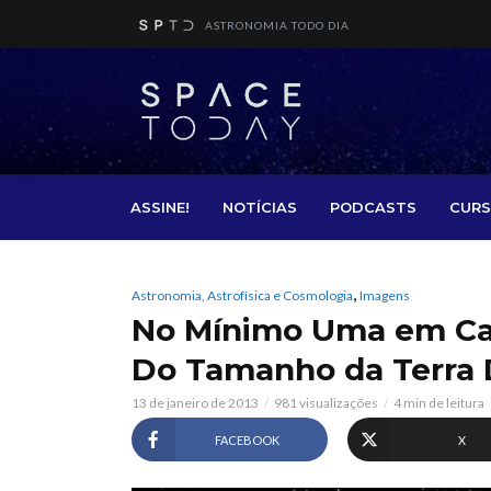
ASTRONOMIA TODO DIA
ASSINE!
NOTÍCIAS
PODCASTS
CURS
,
Astronomia, Astrofísica e Cosmologia
Imagens
No Mínimo Uma em Cad
Do Tamanho da Terra 
13 de janeiro de 2013
981 visualizações
4 min de leitura
FACEBOOK
X