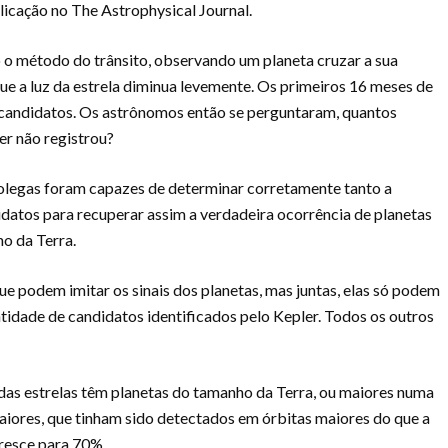
licação no The Astrophysical Journal.
 o método do trânsito, observando um planeta cruzar a sua
que a luz da estrela diminua levemente. Os primeiros 16 meses de
candidatos. Os astrônomos então se perguntaram, quantos
ler não registrou?
 colegas foram capazes de determinar corretamente tanto a
idatos para recuperar assim a verdadeira ocorrência de planetas
o da Terra.
que podem imitar os sinais dos planetas, mas juntas, elas só podem
idade de candidatos identificados pelo Kepler. Todos os outros
as estrelas têm planetas do tamanho da Terra, ou maiores numa
aiores, que tinham sido detectados em órbitas maiores do que a
cresce para 70%.