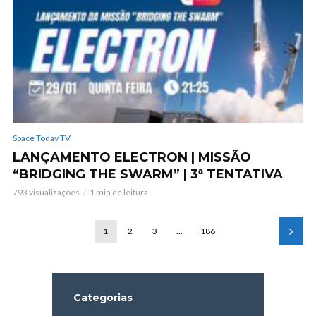
Space Today TV
LANÇAMENTO ELECTRON | MISSÃO
“BRIDGING THE SWARM” | 3ª TENTATIVA
793 visualizações
1 min de leitura
1
2
3
…
186
Categorias