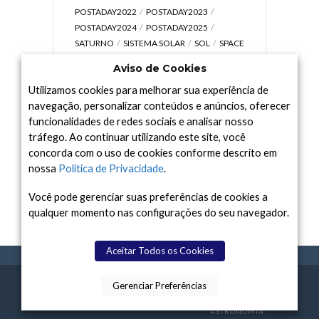
POSTADAY2022
POSTADAY2023
POSTADAY2024
POSTADAY2025
SATURNO
SISTEMA SOLAR
SOL
SPACE
TODAY TV
TELESCÓPIOS
TERRA
Aviso de Cookies
UNIVERSO
VÍDEO
Utilizamos cookies para melhorar sua experiência de
navegação, personalizar conteúdos e anúncios, oferecer
funcionalidades de redes sociais e analisar nosso
tráfego. Ao continuar utilizando este site, você
Arquivo
concorda com o uso de cookies conforme descrito em
Arquivo
nossa
Política de Privacidade
.
Você pode gerenciar suas preferências de cookies a
qualquer momento nas configurações do seu navegador.
Aceitar Todos os Cookies
Gerenciar Preferências
SPACE TODAY
, 2015-2026.
POLÍTICA DE
SOBR
TERMOS
CONTATO
FEITO COM
À
PRIVACIDADE
E NÓS
DE USO
ASTRONOMIA.