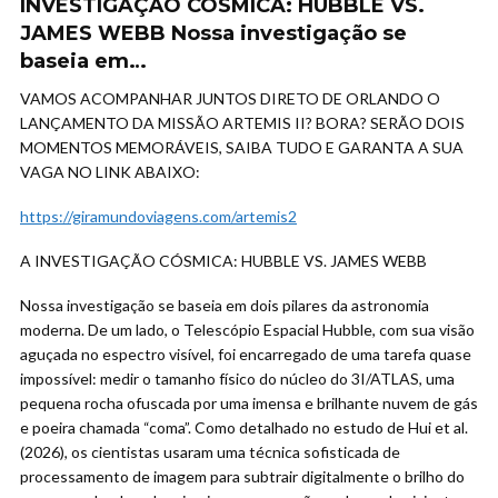
INVESTIGAÇÃO CÓSMICA: HUBBLE VS.
JAMES WEBB Nossa investigação se
baseia em…
VAMOS ACOMPANHAR JUNTOS DIRETO DE ORLANDO O
LANÇAMENTO DA MISSÃO ARTEMIS II? BORA? SERÃO DOIS
MOMENTOS MEMORÁVEIS, SAIBA TUDO E GARANTA A SUA
VAGA NO LINK ABAIXO:
https://giramundoviagens.com/artemis2
A INVESTIGAÇÃO CÓSMICA: HUBBLE VS. JAMES WEBB
Nossa investigação se baseia em dois pilares da astronomia
moderna. De um lado, o Telescópio Espacial Hubble, com sua visão
aguçada no espectro visível, foi encarregado de uma tarefa quase
impossível: medir o tamanho físico do núcleo do 3I/ATLAS, uma
pequena rocha ofuscada por uma imensa e brilhante nuvem de gás
e poeira chamada “coma”. Como detalhado no estudo de Hui et al.
(2026), os cientistas usaram uma técnica sofisticada de
processamento de imagem para subtrair digitalmente o brilho do