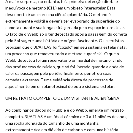
A maior surpresa, no entanto, foi a primeira detecção direta e
inequívoca de metano (CH₄) em um objeto interestelar. Esta
descoberta é um marco na ciência planetária. O metano é
extremamente volátil e deveria ter evaporado da superfície do
cometa durante sua longa e fria jornada pelo espaço interestelar.
O fato de o Webb só o ter detectado após a passagem do cometa
pelo Sol sugere uma história de origem fascinante. Os cientistas
teorizam que o 3I/ATLAS foi “cozido” em seu sistema estelar natal,
um processo que removeu todo o metano superficial. O que o
Webb detectou foi um reservatório primordial de metano, vindo
das profundezas do núcleo, que só foi liberado quando a onda de
calor da passagem pelo periélio finalmente penetrou suas
camadas externas. É uma evidência direta de processos de
aquecimento em um planetesimal de outro sistema estelar!
UM RETRATO COMPLETO DE UM VISITANTE ALIENÍGENA
Ao combinar os dados do Hubble e do Webb, emerge um retrato
completo. 3I/ATLAS é um fóssil cósmico de 3 a 11 bilhões de anos,
uma rocha alongada do tamanho de uma montanha,
extremamente rica em dióxido de carbono e com uma história