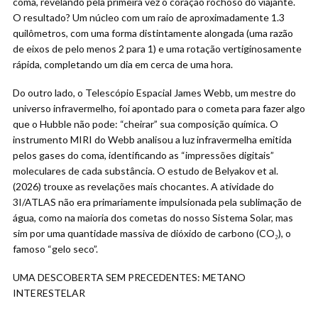
coma, revelando pela primeira vez o coração rochoso do viajante.
O resultado? Um núcleo com um raio de aproximadamente 1.3
quilômetros, com uma forma distintamente alongada (uma razão
de eixos de pelo menos 2 para 1) e uma rotação vertiginosamente
rápida, completando um dia em cerca de uma hora.
Do outro lado, o Telescópio Espacial James Webb, um mestre do
universo infravermelho, foi apontado para o cometa para fazer algo
que o Hubble não pode: “cheirar” sua composição química. O
instrumento MIRI do Webb analisou a luz infravermelha emitida
pelos gases do coma, identificando as “impressões digitais”
moleculares de cada substância. O estudo de Belyakov et al.
(2026) trouxe as revelações mais chocantes. A atividade do
3I/ATLAS não era primariamente impulsionada pela sublimação de
água, como na maioria dos cometas do nosso Sistema Solar, mas
sim por uma quantidade massiva de dióxido de carbono (CO₂), o
famoso “gelo seco”.
UMA DESCOBERTA SEM PRECEDENTES: METANO
INTERESTELAR