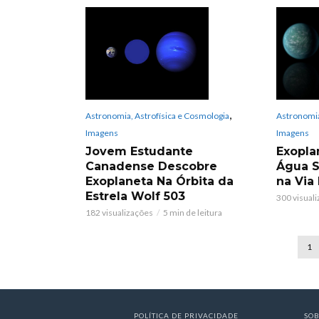
,
Astronomia, Astrofísica e Cosmologia
Astronomia
Imagens
Imagens
Jovem Estudante
Exopla
Canadense Descobre
Água 
Exoplaneta Na Órbita da
na Via
Estrela Wolf 503
300 visual
182 visualizações
5 min de leitura
1
POLÍTICA DE PRIVACIDADE
SO