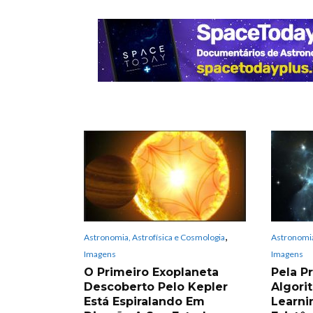
,
Astronomia, Astrofísica e Cosmologia
Astronomia
Imagens
Imagens
O Primeiro Exoplaneta
Pela P
Descoberto Pelo Kepler
Algori
Está Espiralando Em
Learni