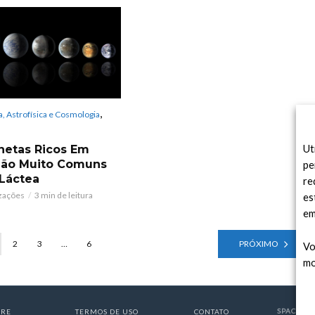
,
, Astrofísica e Cosmologia
Ut
netas Ricos Em
São Muito Comuns
pe
 Láctea
re
izações
3 min de leitura
es
em
2
3
…
6
PRÓXIMO
Vo
mo
SPACE TO
BRE
TERMOS DE USO
CONTATO