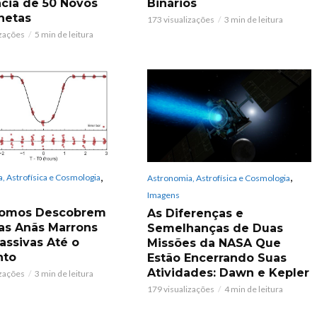
ncia de 50 Novos
Binários
netas
173 visualizações
3 min de leitura
izações
5 min de leitura
,
,
, Astrofísica e Cosmologia
Astronomia, Astrofísica e Cosmologia
Imagens
nomos Descobrem
As Diferenças e
s Anãs Marrons
Semelhanças de Duas
assivas Até o
Missões da NASA Que
to
Estão Encerrando Suas
Atividades: Dawn e Kepler
izações
3 min de leitura
179 visualizações
4 min de leitura