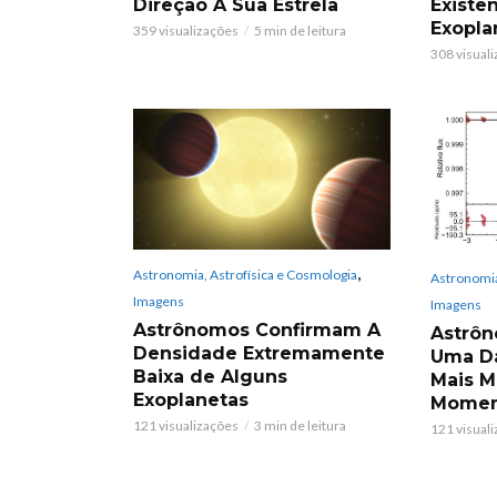
Direção A Sua Estrela
Existê
Exopla
359 visualizações
5 min de leitura
308 visual
,
Astronomia, Astrofísica e Cosmologia
Astronomia
Imagens
Imagens
Astrônomos Confirmam A
Astrô
Densidade Extremamente
Uma Da
Baixa de Alguns
Mais M
Exoplanetas
Momen
121 visualizações
3 min de leitura
121 visual