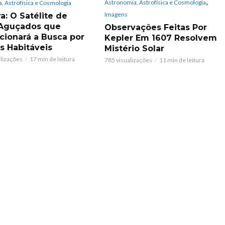
,
Astronomia, Astrofísica e Cosmologia
, Astrofísica e Cosmologia
Imagens
a: O Satélite de
 Aguçados que
Observações Feitas Por
cionará a Busca por
Kepler Em 1607 Resolvem
 Habitáveis
Mistério Solar
alizações
17 min de leitura
785 visualizações
11 min de leitura