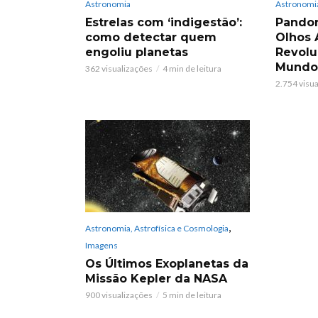
Astronomia
Astronomia
Estrelas com ‘indigestão’:
Pandor
como detectar quem
Olhos
engoliu planetas
Revolu
Mundos
362 visualizações
4 min de leitura
2.754 visu
,
Astronomia, Astrofísica e Cosmologia
Imagens
Os Últimos Exoplanetas da
Missão Kepler da NASA
900 visualizações
5 min de leitura