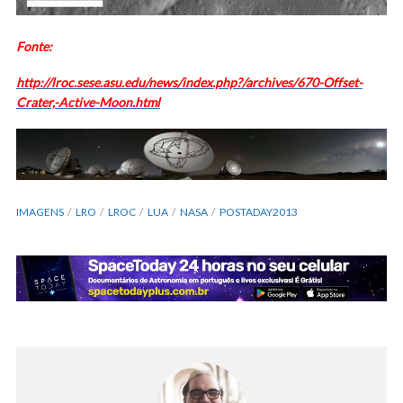
Fonte:
http://lroc.sese.asu.edu/news/index.php?/archives/670-Offset-
Crater,-Active-Moon.html
IMAGENS
LRO
LROC
LUA
NASA
POSTADAY2013