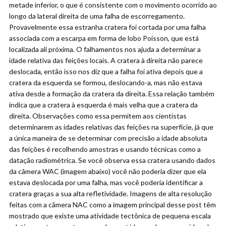
metade inferior, o que é consistente com o movimento ocorrido ao
longo da lateral direita de uma falha de escorregamento.
Provavelmente essa estranha cratera foi cortada por uma falha
associada com a escarpa em forma de lobo Poisson, que está
localizada ali próxima. O falhamentos nos ajuda a determinar a
idade relativa das feições locais. A cratera à direita não parece
deslocada, então isso nos diz que a falha foi ativa depois que a
cratera da esquerda se formou, deslocando-a, mas não estava
ativa desde a formação da cratera da direita. Essa relação também
indica que a cratera à esquerda é mais velha que a cratera da
direita. Observações como essa permitem aos cientistas
determinarem as idades relativas das feições na superfície, já que
a única maneira de se determinar com precisão a idade absoluta
das feições é recolhendo amostras e usando técnicas como a
datação radiométrica. Se você observa essa cratera usando dados
da câmera WAC (imagem abaixo) você não poderia dizer que ela
estava deslocada por uma falha, mas você poderia identificar a
cratera graças a sua alta refletividade. Imagens de alta resolução
feitas com a câmera NAC como a imagem principal desse post têm
mostrado que existe uma atividade tectônica de pequena escala