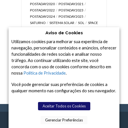
POSTADAY2020
POSTADAY2021
POSTADAY2022
POSTADAY2023
POSTADAY2024
POSTADAY2025
SATURNO
SISTEMA SOLAR
SOL
SPACE
TODAY TV
TELESCÓPIOS
TERRA
Aviso de Cookies
UNIVERSO
VÍDEO
Utilizamos cookies para melhorar sua experiência de
navegação, personalizar conteúdos e anúncios, oferecer
funcionalidades de redes sociais e analisar nosso
tráfego. Ao continuar utilizando este site, você
Arquivo
concorda com o uso de cookies conforme descrito em
Arquivo
nossa
Política de Privacidade
.
Você pode gerenciar suas preferências de cookies a
qualquer momento nas configurações do seu navegador.
Aceitar Todos os Cookies
Gerenciar Preferências
SPACE TODAY
, 2015-2026.
POLÍTICA DE
SOBR
TERMOS
CONTATO
FEITO COM
À
PRIVACIDADE
E NÓS
DE USO