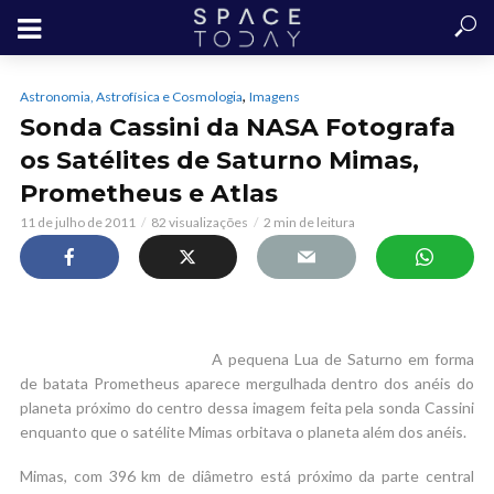
,
Astronomia, Astrofísica e Cosmologia
Imagens
Sonda Cassini da NASA Fotografa
os Satélites de Saturno Mimas,
Prometheus e Atlas
11 de julho de 2011
82 visualizações
2 min de leitura
A pequena Lua de Saturno em forma
de batata Prometheus aparece mergulhada dentro dos anéis do
planeta próximo do centro dessa imagem feita pela sonda Cassini
enquanto que o satélite Mimas orbitava o planeta além dos anéis.
Mimas, com 396 km de diâmetro está próximo da parte central