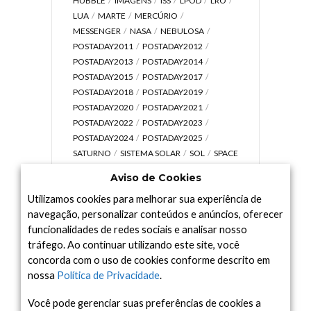
HUBBLE
IMAGENS
ISS
LPOD
LRO
LUA
MARTE
MERCÚRIO
MESSENGER
NASA
NEBULOSA
POSTADAY2011
POSTADAY2012
POSTADAY2013
POSTADAY2014
POSTADAY2015
POSTADAY2017
POSTADAY2018
POSTADAY2019
POSTADAY2020
POSTADAY2021
POSTADAY2022
POSTADAY2023
POSTADAY2024
POSTADAY2025
SATURNO
SISTEMA SOLAR
SOL
SPACE
TODAY TV
TELESCÓPIOS
TERRA
Aviso de Cookies
UNIVERSO
VÍDEO
Utilizamos cookies para melhorar sua experiência de
navegação, personalizar conteúdos e anúncios, oferecer
funcionalidades de redes sociais e analisar nosso
tráfego. Ao continuar utilizando este site, você
Arquivo
concorda com o uso de cookies conforme descrito em
Arquivo
nossa
Política de Privacidade
.
Você pode gerenciar suas preferências de cookies a