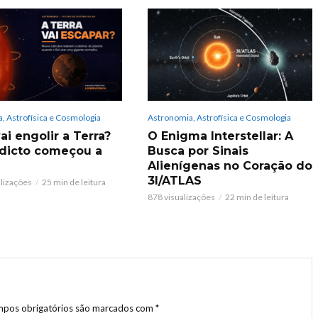
, Astrofísica e Cosmologia
Astronomia, Astrofísica e Cosmologia
ai engolir a Terra?
O Enigma Interstellar: A
dicto começou a
Busca por Sinais
Alienígenas no Coração do
3I/ATLAS
alizações
25 min de leitura
878 visualizações
22 min de leitura
pos obrigatórios são marcados com
*