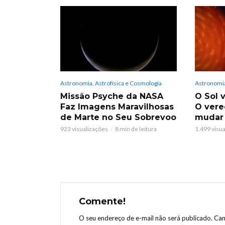
Astronomia, Astrofísica e Cosmologia
Astronomia
Missão Psyche da NASA
O Sol v
Faz Imagens Maravilhosas
O vere
de Marte no Seu Sobrevoo
mudar
923 visualizações
8 min de leitura
1.499 visu
Comente!
O seu endereço de e-mail não será publicado.
Cam