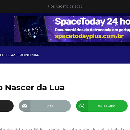
7 DE AGOSTO DE 2026
O DE ASTRONOMIA
o Nascer da Lua
EMAIL
WHATSAPP
 de vista escolhido a dedo, durante o pôr-do-sol, a bela Lua