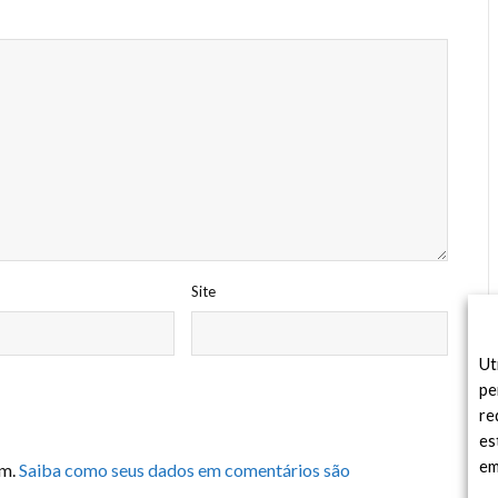
Site
Ut
pe
re
es
em
am.
Saiba como seus dados em comentários são