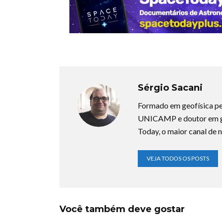
Sérgio Sacani
Formado em geofísica pe
UNICAMP e doutor em ge
Today, o maior canal de n
VEJA TODOS OS POSTS
Você também deve gostar