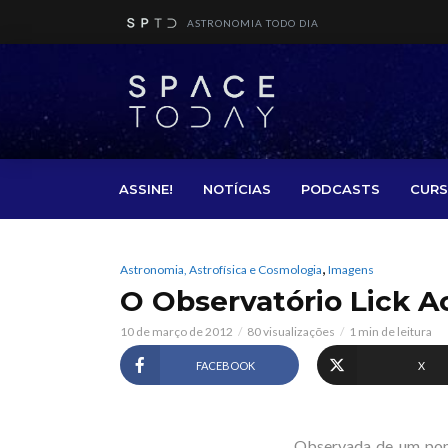
ASTRONOMIA TODO DIA
ASSINE!
NOTÍCIAS
PODCASTS
CURS
,
Astronomia, Astrofísica e Cosmologia
Imagens
O Observatório Lick A
10 de março de 2012
80 visualizações
1 min de leitura
FACEBOOK
X
Observada de um ponto