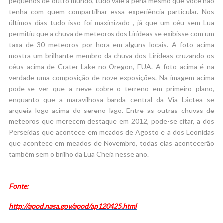
pequenos de outro mundo, tudo vale a pena mesmo que você não
tenha com quem compartilhar essa experiência particular. Nos
últimos dias tudo isso foi maximizado , já que um céu sem Lua
permitiu que a chuva de meteoros dos Lirídeas se exibisse com um
taxa de 30 meteoros por hora em alguns locais. A foto acima
mostra um brilhante membro da chuva dos Lirídeas cruzando os
céus acima de Crater Lake no Oregon, EUA. A foto acima é na
verdade uma composição de nove exposições. Na imagem acima
pode-se ver que a neve cobre o terreno em primeiro plano,
enquanto que a maravilhosa banda central da Via Láctea se
arqueia logo acima do sereno lago. Entre as outras chuvas de
meteoros que merecem destaque em 2012, pode-se citar, a dos
Perseidas que acontece em meados de Agosto e a dos Leonidas
que acontece em meados de Novembro, todas elas acontecerão
também sem o brilho da Lua Cheia nesse ano.
Fonte:
http://apod.nasa.gov/apod/ap120425.html