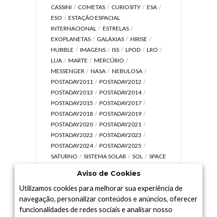
CASSINI
COMETAS
CURIOSITY
ESA
ESO
ESTAÇÃO ESPACIAL
INTERNACIONAL
ESTRELAS
EXOPLANETAS
GALÁXIAS
HIRISE
HUBBLE
IMAGENS
ISS
LPOD
LRO
LUA
MARTE
MERCÚRIO
MESSENGER
NASA
NEBULOSA
POSTADAY2011
POSTADAY2012
POSTADAY2013
POSTADAY2014
POSTADAY2015
POSTADAY2017
POSTADAY2018
POSTADAY2019
POSTADAY2020
POSTADAY2021
POSTADAY2022
POSTADAY2023
POSTADAY2024
POSTADAY2025
SATURNO
SISTEMA SOLAR
SOL
SPACE
TODAY TV
TELESCÓPIOS
TERRA
Aviso de Cookies
UNIVERSO
VÍDEO
Utilizamos cookies para melhorar sua experiência de
navegação, personalizar conteúdos e anúncios, oferecer
funcionalidades de redes sociais e analisar nosso