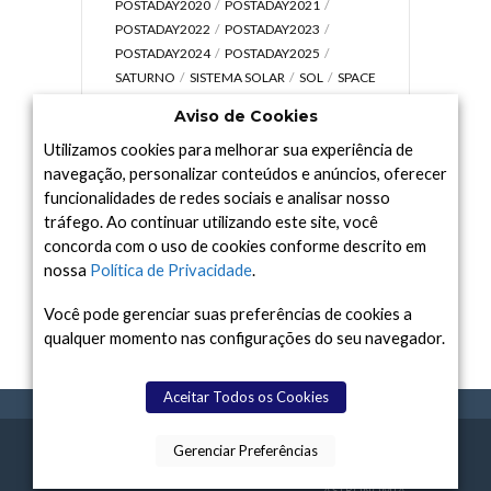
POSTADAY2020
POSTADAY2021
POSTADAY2022
POSTADAY2023
POSTADAY2024
POSTADAY2025
SATURNO
SISTEMA SOLAR
SOL
SPACE
TODAY TV
TELESCÓPIOS
TERRA
Aviso de Cookies
UNIVERSO
VÍDEO
Utilizamos cookies para melhorar sua experiência de
navegação, personalizar conteúdos e anúncios, oferecer
funcionalidades de redes sociais e analisar nosso
tráfego. Ao continuar utilizando este site, você
Arquivo
concorda com o uso de cookies conforme descrito em
Arquivo
nossa
Política de Privacidade
.
Você pode gerenciar suas preferências de cookies a
qualquer momento nas configurações do seu navegador.
Aceitar Todos os Cookies
Gerenciar Preferências
SPACE TODAY
, 2015-2026.
POLÍTICA DE
SOBR
TERMOS
CONTATO
FEITO COM
À
PRIVACIDADE
E NÓS
DE USO
ASTRONOMIA.