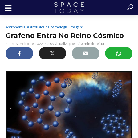
,
Astronomia, Astrofísica e Cosmologia
Imagens
Grafeno Entra No Reino Cósmico
4 de fevereiro de 2022
563 visualizações
3 min de leitura