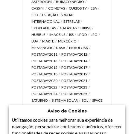
ASTERÓIDES
BURACO NEGRO
CASSINI
COMETAS
CURIOSITY
ESA
ESO
ESTAÇÃO ESPACIAL
INTERNACIONAL
ESTRELAS
EXOPLANETAS
GALÁXIAS
HIRISE
HUBBLE
IMAGENS
ISS
LPOD
LRO
LUA
MARTE
MERCÚRIO
MESSENGER
NASA
NEBULOSA
POSTADAY2011
POSTADAY2012
POSTADAY2013
POSTADAY2014
POSTADAY2015
POSTADAY2017
POSTADAY2018
POSTADAY2019
POSTADAY2020
POSTADAY2021
POSTADAY2022
POSTADAY2023
POSTADAY2024
POSTADAY2025
SATURNO
SISTEMA SOLAR
SOL
SPACE
TODAY TV
TELESCÓPIOS
TERRA
Aviso de Cookies
UNIVERSO
VÍDEO
Utilizamos cookies para melhorar sua experiência de
navegação, personalizar conteúdos e anúncios, oferecer
funcionalidades de redes sociais e analisar nosso