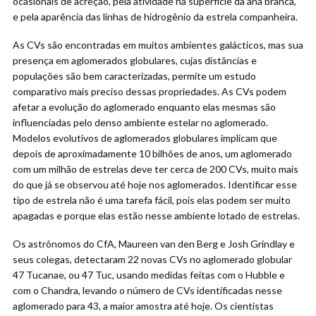
ocasionais de acreção, pela atividade na superfície da anã branca,
e pela aparência das linhas de hidrogênio da estrela companheira.
As CVs são encontradas em muitos ambientes galácticos, mas sua
presença em aglomerados globulares, cujas distâncias e
populações são bem caracterizadas, permite um estudo
comparativo mais preciso dessas propriedades. As CVs podem
afetar a evolução do aglomerado enquanto elas mesmas são
influenciadas pelo denso ambiente estelar no aglomerado.
Modelos evolutivos de aglomerados globulares implicam que
depois de aproximadamente 10 bilhões de anos, um aglomerado
com um milhão de estrelas deve ter cerca de 200 CVs, muito mais
do que já se observou até hoje nos aglomerados. Identificar esse
tipo de estrela não é uma tarefa fácil, pois elas podem ser muito
apagadas e porque elas estão nesse ambiente lotado de estrelas.
Os astrônomos do CfA, Maureen van den Berg e Josh Grindlay e
seus colegas, detectaram 22 novas CVs no aglomerado globular
47 Tucanae, ou 47 Tuc, usando medidas feitas com o Hubble e
com o Chandra, levando o número de CVs identificadas nesse
aglomerado para 43, a maior amostra até hoje. Os cientistas