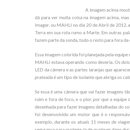
A imagem acima mostra
dá para ver muita coisa na imagem acima, ma
Imager, ou MAHLI no dia 20 de Abril de 2012, a
Terra em sua rota rumo a Marte. Em outras pa
fazem parte da sonda, todo o resto para fora da 
Essa imagem colorida foi planejada pela equipe
MAHLI estava operando como deveria. Os dois 
LED da câmera e as partes laranjas que aparece
prateada é um tipo de isolante que abriga os cab
Se essa é uma câmera que vai fazer imagens tã
ruim e fora de foco, e o pior, por que a equi
desenhada para fazer imagens detalhadas do so
foi desenvolvido um motor que é o responsáv
exemplo, durante os atuais 11 meses de viage
segurança para protege-la de qualquer dano dur