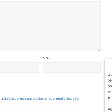
Site
Ut
pe
re
es
em
am.
Saiba como seus dados em comentários são
Vo