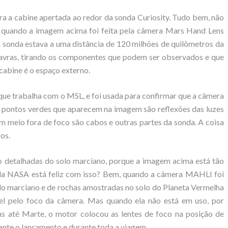
 a cabine apertada ao redor da sonda Curiosity. Tudo bem, não
s quando a imagem acima foi feita pela câmera Mars Hand Lens
 sonda estava a uma distância de 120 milhões de quilômetros da
lavras, tirando os componentes que podem ser observados e que
cabine é o espaço externo.
 que trabalha com o MSL, e foi usada para confirmar que a câmera
pontos verdes que aparecem na imagem são reflexões das luzes
m meio fora de foco são cabos e outras partes da sonda. A coisa
os.
o detalhadas do solo marciano, porque a imagem acima está tão
pe da NASA está feliz com isso? Bem, quando a câmera MAHLI foi
lo marciano e de rochas amostradas no solo do Planeta Vermelha
el pelo foco da câmera. Mas quando ela não está em uso, por
ns até Marte, o motor colocou as lentes de foco na posição de
ante o lançamento e durante toda a viagem.