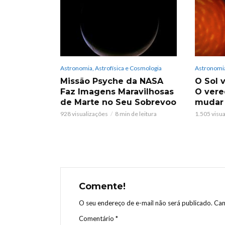
Astronomia, Astrofísica e Cosmologia
Astronomia
Missão Psyche da NASA
O Sol v
Faz Imagens Maravilhosas
O vere
de Marte no Seu Sobrevoo
mudar
928 visualizações
8 min de leitura
1.505 visu
Comente!
O seu endereço de e-mail não será publicado.
Cam
Comentário
*