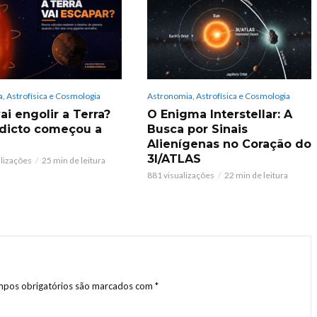
, Astrofísica e Cosmologia
Astronomia, Astrofísica e Cosmologia
ai engolir a Terra?
O Enigma Interstellar: A
dicto começou a
Busca por Sinais
Alienígenas no Coração do
3I/ATLAS
alizações
25 min de leitura
881 visualizações
22 min de leitura
pos obrigatórios são marcados com
*