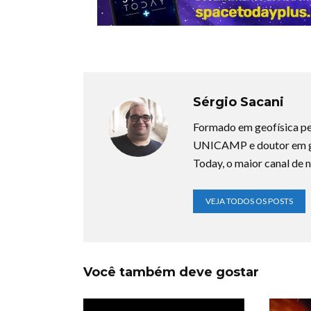
Sérgio Sacani
Formado em geofísica pe
UNICAMP e doutor em ge
Today, o maior canal de n
VEJA TODOS OS POSTS
Você também deve gostar