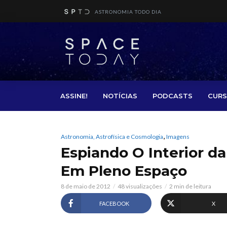
ASTRONOMIA TODO DIA
ASSINE!
NOTÍCIAS
PODCASTS
CURS
,
Astronomia, Astrofísica e Cosmologia
Imagens
Espiando O Interior da
Em Pleno Espaço
8 de maio de 2012
48 visualizações
2 min de leitura
FACEBOOK
X