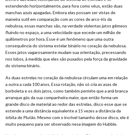
estendendo horizontalmente, para fora como véus, estão duas
manchas azuis apagadas. Embora elas possam ser vistas de
maneira sutil em comparação com as cores de arco-íris da
nebulosa, essas manchas são, na verdade violentas jatos gêmeos
fluindo no espaço, a uma velocidade que excede um milhão de
quilômetros por hora. Esse é um fenômeno que uma outra
consequência do sistema estelar binário no coração da nebulosa.
Esses jatos vagarosamente mudam sua orientação, precessando
nos lobos, à medida que eles são puxados pela força da gravidade
do sistema binário.
As duas estrelas no coração da nebulosa circulam uma em relação
a outra a cada 100 anos. Essa rotação, não só cria as asas de
borboleta e os dois jatos, como também permite que a anã branca
arranque gás da sua companheira maior, que então forma um
grande disco de material ao redor das estrelas, disco esse que se
estende a uma distância equivalente a 15 vezes a distância da
órbita de Plutão. Mesmo com o incrível tamanho desse disco, ele é
muito pequeno para ser observado nesa imagem do Hubble.