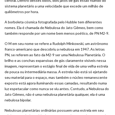
central. Dentro desses lobos, dois jatos de gás estão fluindo do
sistema planetário a uma velocidade que excede um milhão de
quilômetros por hora.
A borboleta cósmica fotografada pelo Hubble tem diferentes
nomes. Ela é chamada de Nebulosa do Jato Gêmeo, bem como
também responde por um nome bem menos poético, de PN M2-9.
O M em seu nome se refere a Rudolph Minkowski, um astrônomo
franco-americano que descobriu a nebulosa em 1947. As letras
PN, se referem ao fato da M2-9 ser uma Nebulosa Planetária. O
brilho e as conchas expansivas de gás claramente visíveis nessa
imagem, representam o estágio final de vida de uma velha estrela
de pouca ou intermediária massa. A estrela não está só ejetando
seu material para o espaço, mas também o núcleo remanescente
exposto está agora iluminando essas camadas, resultando numa
luz espetacular como nunca se viu antes. Contudo, a Nebulosa do
Jato Gêmeo, não é uma nebulosa planetária qualquer, ela é uma
nebulosa bipolar.
Nebulosas planetárias ordinárias possuem uma estrela em seu