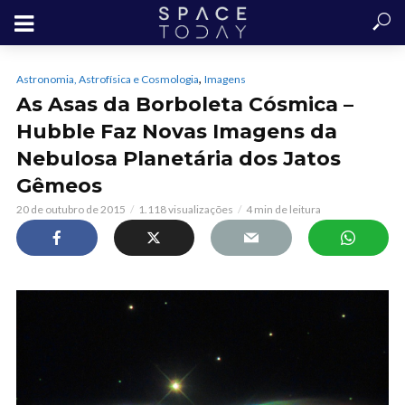
,
Astronomia, Astrofísica e Cosmologia
Imagens
As Asas da Borboleta Cósmica –
Hubble Faz Novas Imagens da
Nebulosa Planetária dos Jatos
Gêmeos
20 de outubro de 2015
1.118 visualizações
4 min de leitura