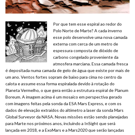
Por que tem esse espiral ao redor do
Polo Norte de Marte? A cada inverno
esse polo desenvolve uma nova camada
externa com cerca de um metro de
espessura composta de dióxido de
carbono congelado proveniente da
atmosfera marciana. Essa camada fresca
é depositada numa camada de gelo de água que existe por mais de
um ano. Ventos fortes sopram de baixo para cima no centro da
calota e assume essa forma espiralada devido à rotação do
Planeta Vermelho, o que gera então a estrutura espiral de Planum
Boreum. A imagem acima é um mosaico em perspectiva gerado
com imagens feitas pela sonda da ESA Mars Express, e com os
dados de elevação extraídos do altímetro a laser da sonda Mars
Global Surveyor da NASA. Novas missões estão sendo planejadas
para Marte nos próximos anos, incluindo a InSight que será
lançada em 2018, e a ExoMars e a Mars2020 que serão lançadas