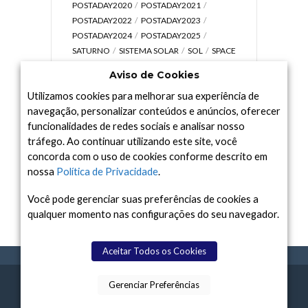
POSTADAY2020
POSTADAY2021
POSTADAY2022
POSTADAY2023
POSTADAY2024
POSTADAY2025
SATURNO
SISTEMA SOLAR
SOL
SPACE
TODAY TV
TELESCÓPIOS
TERRA
Aviso de Cookies
UNIVERSO
VÍDEO
Utilizamos cookies para melhorar sua experiência de
navegação, personalizar conteúdos e anúncios, oferecer
funcionalidades de redes sociais e analisar nosso
tráfego. Ao continuar utilizando este site, você
Arquivo
concorda com o uso de cookies conforme descrito em
Arquivo
nossa
Política de Privacidade
.
Você pode gerenciar suas preferências de cookies a
qualquer momento nas configurações do seu navegador.
Aceitar Todos os Cookies
Gerenciar Preferências
SPACE TODAY
, 2015-2026.
POLÍTICA DE
SOBR
TERMOS
CONTATO
FEITO COM
À
PRIVACIDADE
E NÓS
DE USO