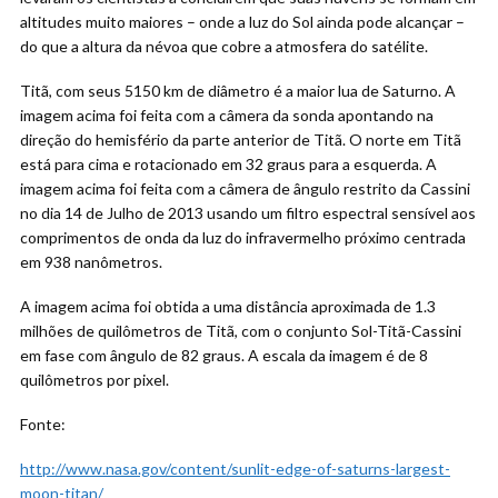
altitudes muito maiores – onde a luz do Sol ainda pode alcançar –
do que a altura da névoa que cobre a atmosfera do satélite.
Titã, com seus 5150 km de diâmetro é a maior lua de Saturno. A
imagem acima foi feita com a câmera da sonda apontando na
direção do hemisfério da parte anterior de Titã. O norte em Titã
está para cima e rotacionado em 32 graus para a esquerda. A
imagem acima foi feita com a câmera de ângulo restrito da Cassini
no dia 14 de Julho de 2013 usando um filtro espectral sensível aos
comprimentos de onda da luz do infravermelho próximo centrada
em 938 nanômetros.
A imagem acima foi obtida a uma distância aproximada de 1.3
milhões de quilômetros de Titã, com o conjunto Sol-Titã-Cassini
em fase com ângulo de 82 graus. A escala da imagem é de 8
quilômetros por pixel.
Fonte:
http://www.nasa.gov/content/sunlit-edge-of-saturns-largest-
moon-titan/