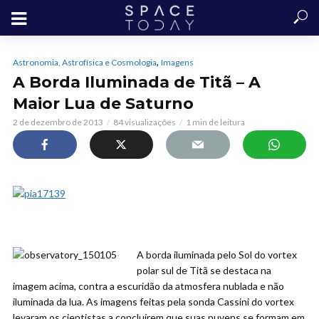
,
Astronomia, Astrofísica e Cosmologia
Imagens
A Borda Iluminada de Titã – A
Maior Lua de Saturno
2 de dezembro de 2013
84 visualizações
1 min de leitura
A borda iluminada pelo Sol do vortex
polar sul de Titã se destaca na
imagem acima, contra a escuridão da atmosfera nublada e não
iluminada da lua. As imagens feitas pela sonda Cassini do vortex
levaram os cientistas a concluírem que suas nuvens se formam em