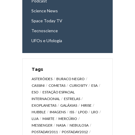
Podcast
Science News
Space Today TV
Tecnoscience
UFOs e Ufologia
Tags
ASTERÓIDES
BURACO NEGRO
CASSINI
COMETAS
CURIOSITY
ESA
ESO
ESTAÇÃO ESPACIAL
INTERNACIONAL
ESTRELAS
EXOPLANETAS
GALÁXIAS
HIRISE
HUBBLE
IMAGENS
ISS
LPOD
LRO
LUA
MARTE
MERCÚRIO
MESSENGER
NASA
NEBULOSA
POSTADAY2011
POSTADAY2012