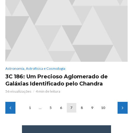
Astronomia, Astrofísica e Cosmologia
3C 186: Um Precioso Aglomerado de
Galáxias Identificado pelo Chandra
56 visualizações
4 min de leitura
1
…
5
6
7
8
9
10