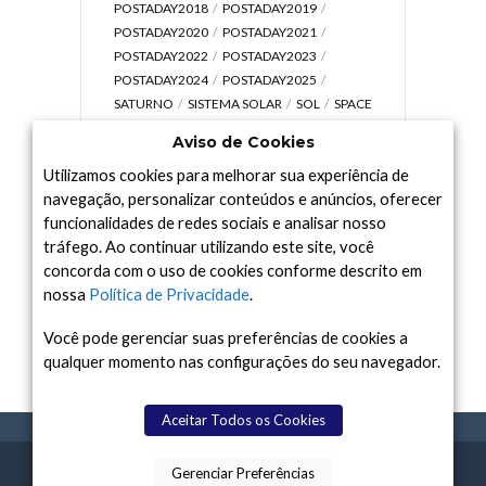
POSTADAY2018
POSTADAY2019
POSTADAY2020
POSTADAY2021
POSTADAY2022
POSTADAY2023
POSTADAY2024
POSTADAY2025
SATURNO
SISTEMA SOLAR
SOL
SPACE
TODAY TV
TELESCÓPIOS
TERRA
Aviso de Cookies
UNIVERSO
VÍDEO
Utilizamos cookies para melhorar sua experiência de
navegação, personalizar conteúdos e anúncios, oferecer
funcionalidades de redes sociais e analisar nosso
tráfego. Ao continuar utilizando este site, você
Arquivo
concorda com o uso de cookies conforme descrito em
Arquivo
nossa
Política de Privacidade
.
Você pode gerenciar suas preferências de cookies a
qualquer momento nas configurações do seu navegador.
Aceitar Todos os Cookies
Gerenciar Preferências
SPACE TODAY
, 2015-2026.
POLÍTICA DE
SOBR
TERMOS
CONTATO