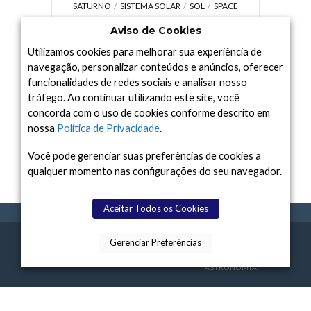
SATURNO
SISTEMA SOLAR
SOL
SPACE
TODAY TV
TELESCÓPIOS
TERRA
Aviso de Cookies
UNIVERSO
VÍDEO
Utilizamos cookies para melhorar sua experiência de
navegação, personalizar conteúdos e anúncios, oferecer
funcionalidades de redes sociais e analisar nosso
tráfego. Ao continuar utilizando este site, você
Arquivo
concorda com o uso de cookies conforme descrito em
Arquivo
nossa
Política de Privacidade
.
Você pode gerenciar suas preferências de cookies a
qualquer momento nas configurações do seu navegador.
Aceitar Todos os Cookies
Gerenciar Preferências
SPACE TODAY
, 2015-2026.
POLÍTICA DE
SOBR
TERMOS
CONTATO
FEITO COM
À
PRIVACIDADE
E NÓS
DE USO
ASTRONOMIA.