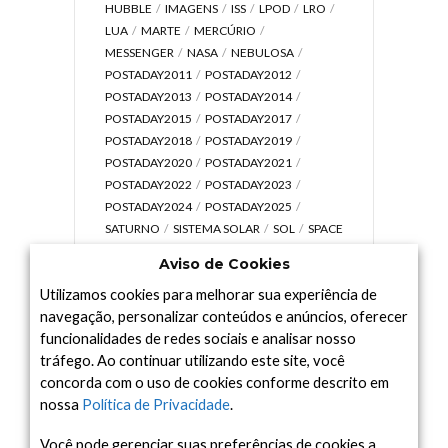
HUBBLE
IMAGENS
ISS
LPOD
LRO
LUA
MARTE
MERCÚRIO
MESSENGER
NASA
NEBULOSA
POSTADAY2011
POSTADAY2012
POSTADAY2013
POSTADAY2014
POSTADAY2015
POSTADAY2017
POSTADAY2018
POSTADAY2019
POSTADAY2020
POSTADAY2021
POSTADAY2022
POSTADAY2023
POSTADAY2024
POSTADAY2025
SATURNO
SISTEMA SOLAR
SOL
SPACE
TODAY TV
TELESCÓPIOS
TERRA
Aviso de Cookies
UNIVERSO
VÍDEO
Utilizamos cookies para melhorar sua experiência de
navegação, personalizar conteúdos e anúncios, oferecer
funcionalidades de redes sociais e analisar nosso
tráfego. Ao continuar utilizando este site, você
Arquivo
concorda com o uso de cookies conforme descrito em
Arquivo
nossa
Política de Privacidade
.
Você pode gerenciar suas preferências de cookies a