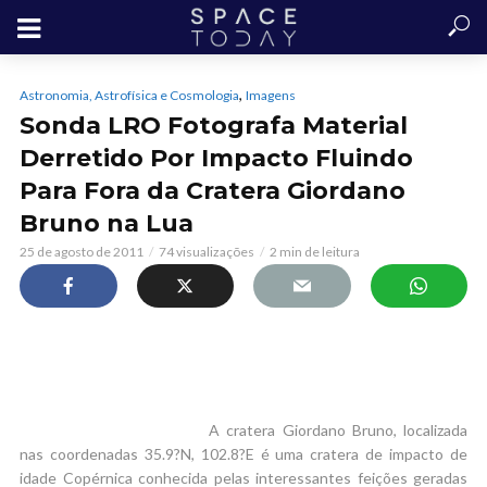
,
Astronomia, Astrofísica e Cosmologia
Imagens
Sonda LRO Fotografa Material
Derretido Por Impacto Fluindo
Para Fora da Cratera Giordano
Bruno na Lua
25 de agosto de 2011
74 visualizações
2 min de leitura
A cratera Giordano Bruno, localizada
nas coordenadas 35.9?N, 102.8?E é uma cratera de impacto de
idade Copérnica conhecida pelas interessantes feições geradas