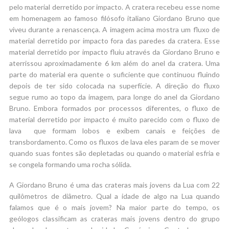
pelo material derretido por impacto. A cratera recebeu esse nome
em homenagem ao famoso filósofo italiano Giordano Bruno que
viveu durante a renascença. A imagem acima mostra um fluxo de
material derretido por impacto fora das paredes da cratera. Esse
material derretido por impacto fluiu através da Giordano Bruno e
aterrissou aproximadamente 6 km além do anel da cratera. Uma
parte do material era quente o suficiente que continuou fluindo
depois de ter sido colocada na superfície. A direção do fluxo
segue rumo ao topo da imagem, para longe do anel da Giordano
Bruno. Embora formados por processos diferentes, o fluxo de
material derretido por impacto é muito parecido com o fluxo de
lava que formam lobos e exibem canais e feições de
transbordamento. Como os fluxos de lava eles param de se mover
quando suas fontes são depletadas ou quando o material esfria e
se congela formando uma rocha sólida.
A Giordano Bruno é uma das crateras mais jovens da Lua com 22
quilômetros de diâmetro. Qual a idade de algo na Lua quando
falamos que é o mais jovem? Na maior parte do tempo, os
geólogos classificam as crateras mais jovens dentro do grupo