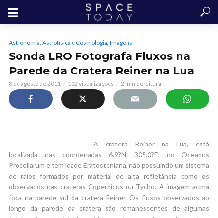
,
Astronomia, Astrofísica e Cosmologia
Imagens
Sonda LRO Fotografa Fluxos na
Parede da Cratera Reiner na Lua
8 de agosto de 2011
102 visualizações
2 min de leitura
A cratera Reiner na Lua, está
localizada nas coordenadas 6.9?N, 305.0?E, no Oceanus
Procellarum e tem idade Eratosteniana, não possuindo um sistema
de raios formados por material de alta refletância como os
observados nas crateras Copernicus ou Tycho. A imagem acima
foca na parede sul da cratera Reiner. Os fluxos observados ao
longo da parede da cratera são remanescentes de algumas