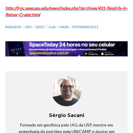
http://lroc.sese.asu.edu/news/index.php?/archives/431-Tendrils-in-
Reiner-Crater.html
IMAGENS
LRO
LROC
LUA
NASA
POSTADAY2011
Sérgio Sacani
Formado em geofísica pelo IAG da USP, mestre em
engenharia do petróleo pela UNICAMP e doutor em