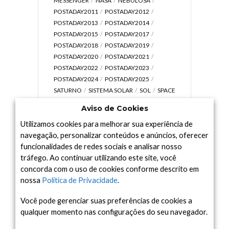
MESSENGER
NASA
NEBULOSA
POSTADAY2011
POSTADAY2012
POSTADAY2013
POSTADAY2014
POSTADAY2015
POSTADAY2017
POSTADAY2018
POSTADAY2019
POSTADAY2020
POSTADAY2021
POSTADAY2022
POSTADAY2023
POSTADAY2024
POSTADAY2025
SATURNO
SISTEMA SOLAR
SOL
SPACE
TODAY TV
TELESCÓPIOS
TERRA
Aviso de Cookies
UNIVERSO
VÍDEO
Utilizamos cookies para melhorar sua experiência de
navegação, personalizar conteúdos e anúncios, oferecer
funcionalidades de redes sociais e analisar nosso
tráfego. Ao continuar utilizando este site, você
Arquivo
concorda com o uso de cookies conforme descrito em
Arquivo
nossa
Política de Privacidade
.
Você pode gerenciar suas preferências de cookies a
qualquer momento nas configurações do seu navegador.