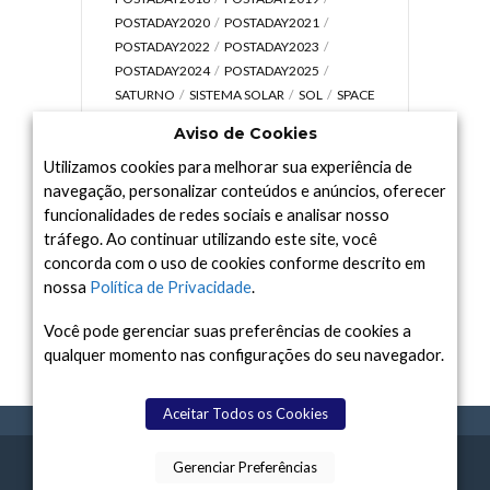
POSTADAY2020
POSTADAY2021
POSTADAY2022
POSTADAY2023
POSTADAY2024
POSTADAY2025
SATURNO
SISTEMA SOLAR
SOL
SPACE
TODAY TV
TELESCÓPIOS
TERRA
Aviso de Cookies
UNIVERSO
VÍDEO
Utilizamos cookies para melhorar sua experiência de
navegação, personalizar conteúdos e anúncios, oferecer
funcionalidades de redes sociais e analisar nosso
tráfego. Ao continuar utilizando este site, você
Arquivo
concorda com o uso de cookies conforme descrito em
Arquivo
nossa
Política de Privacidade
.
Você pode gerenciar suas preferências de cookies a
qualquer momento nas configurações do seu navegador.
Aceitar Todos os Cookies
Gerenciar Preferências
SPACE TODAY
, 2015-2026.
POLÍTICA DE
SOBR
TERMOS
CONTATO
FEITO COM
À