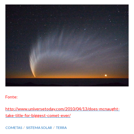
Fonte:
http://www.universetoday.com/2010/04/13/does-mcnaught-
take-title-for-biggest-comet-ever/
COMETAS
SISTEMA SOLAR
TERRA