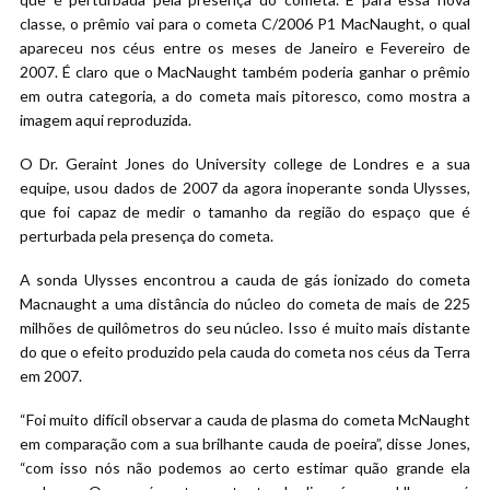
classe, o prêmio vai para o cometa C/2006 P1 MacNaught, o qual
apareceu nos céus entre os meses de Janeiro e Fevereiro de
2007. É claro que o MacNaught também poderia ganhar o prêmio
em outra categoria, a do cometa mais pitoresco, como mostra a
imagem aqui reproduzida.
O Dr. Geraint Jones do University college de Londres e a sua
equipe, usou dados de 2007 da agora inoperante sonda Ulysses,
que foi capaz de medir o tamanho da região do espaço que é
perturbada pela presença do cometa.
A sonda Ulysses encontrou a cauda de gás ionizado do cometa
Macnaught a uma distância do núcleo do cometa de mais de 225
milhões de quilômetros do seu núcleo. Isso é muito mais distante
do que o efeito produzido pela cauda do cometa nos céus da Terra
em 2007.
“Foi muito difícil observar a cauda de plasma do cometa McNaught
em comparação com a sua brilhante cauda de poeira”, disse Jones,
“com isso nós não podemos ao certo estimar quão grande ela