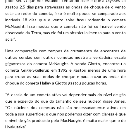
pode ser. O que nós estamos tentando dizer é que a Ulysses só
gastou 2.5 dias para atravessas as ondas de choque de o vento
solar ao redor do cometa, isso é muito pouco se comparado aos
incríveis 18 dias que o vento solar ficou rodeando o cometa
McNaught. Isso mostra que o cometa não foi só incrível sendo
observado da Terra, mas ele foi um obstáculo imenso para o vento
solar”.
Uma comparação com tempos de cruzamento de encontros de
outras sondas com outros cometas mostra a verdadeira escala
gigantesca do cometa McNaught. A sonda Giotto, encontrou o
cometa Grigg-Skellerup em 1992 e gastou menos de uma hora
para cruzar as suas ondas de choque e para cruzar as ondas de
choque do cometa Halley a Giotto gastou poucas horas.
“A escala de um cometa ativo vai depender mais do nível de gás
que é expelido do que do tamanho de seu núcleo”, disse Jones.
“Os núcleos dos cometas não são necessariamente ativos em
toda a sua superfície; o que nós podemos dizer com clareza é que
o nível de gás produzido pelo MacNaught é muito maior que o do
Hyakutake”.