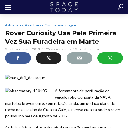
,
Astronomia, Astrofísica e Cosmologia
Imagens
Rover Curiosity Usa Pela Primeira
Vez Sua Furadeira em Marte
3 de fevereiro de 2013
125 visualizações
3 min de leitura
A ferramenta de perfuração do
veículo robô Curiosity da NASA
martelou brevemente, sem rotação ainda, um pedaço plano de
rocha no assoalho da Cratera Gale, a imensa cratera onde o rover
pousou no mês de Agosto de 2012.
As fotos feitas antes e depois da operação revelam a marca