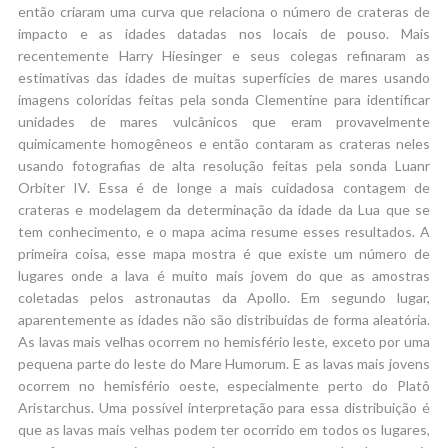
então criaram uma curva que relaciona o número de crateras de
impacto e as idades datadas nos locais de pouso. Mais
recentemente Harry Hiesinger e seus colegas refinaram as
estimativas das idades de muitas superfícies de mares usando
imagens coloridas feitas pela sonda Clementine para identificar
unidades de mares vulcânicos que eram provavelmente
quimicamente homogêneos e então contaram as crateras neles
usando fotografias de alta resolução feitas pela sonda Luanr
Orbiter IV. Essa é de longe a mais cuidadosa contagem de
crateras e modelagem da determinação da idade da Lua que se
tem conhecimento, e o mapa acima resume esses resultados. A
primeira coisa, esse mapa mostra é que existe um número de
lugares onde a lava é muito mais jovem do que as amostras
coletadas pelos astronautas da Apollo. Em segundo lugar,
aparentemente as idades não são distribuídas de forma aleatória.
As lavas mais velhas ocorrem no hemisfério leste, exceto por uma
pequena parte do leste do Mare Humorum. E as lavas mais jovens
ocorrem no hemisfério oeste, especialmente perto do Platô
Aristarchus. Uma possível interpretação para essa distribuição é
que as lavas mais velhas podem ter ocorrido em todos os lugares,