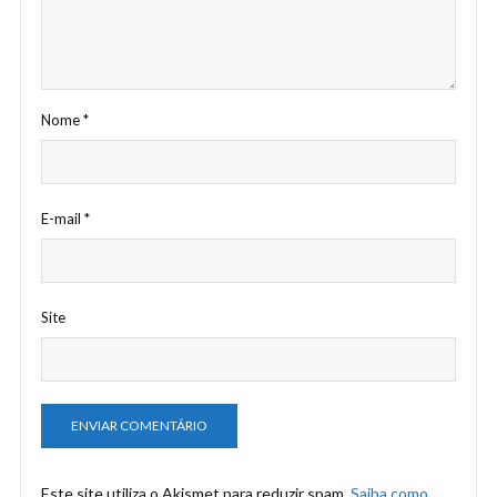
Nome
*
E-mail
*
Site
Este site utiliza o Akismet para reduzir spam.
Saiba como