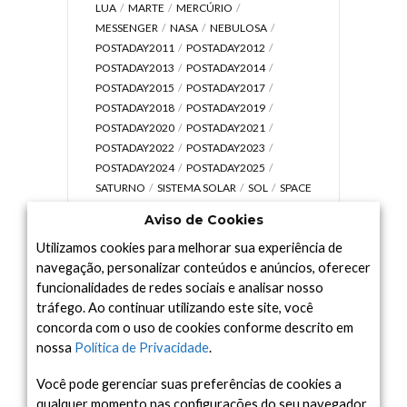
LUA
MARTE
MERCÚRIO
MESSENGER
NASA
NEBULOSA
POSTADAY2011
POSTADAY2012
POSTADAY2013
POSTADAY2014
POSTADAY2015
POSTADAY2017
POSTADAY2018
POSTADAY2019
POSTADAY2020
POSTADAY2021
POSTADAY2022
POSTADAY2023
POSTADAY2024
POSTADAY2025
SATURNO
SISTEMA SOLAR
SOL
SPACE
TODAY TV
TELESCÓPIOS
TERRA
Aviso de Cookies
UNIVERSO
VÍDEO
Utilizamos cookies para melhorar sua experiência de
navegação, personalizar conteúdos e anúncios, oferecer
funcionalidades de redes sociais e analisar nosso
tráfego. Ao continuar utilizando este site, você
Arquivo
concorda com o uso de cookies conforme descrito em
Arquivo
nossa
Política de Privacidade
.
Você pode gerenciar suas preferências de cookies a
qualquer momento nas configurações do seu navegador.