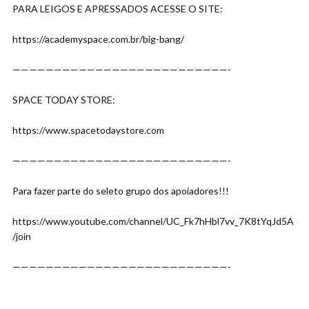
PARA LEIGOS E APRESSADOS ACESSE O SITE:
https://academyspace.com.br/big-bang/
——————————————————————————-
SPACE TODAY STORE:
https://www.spacetodaystore.com
——————————————————————————-
Para fazer parte do seleto grupo dos apoiadores!!!
https://www.youtube.com/channel/UC_Fk7hHbl7vv_7K8tYqJd5A
/join
——————————————————————————-