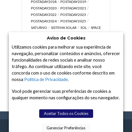
POSTADAY2018
POSTADAY2019
POSTADAY2020
POSTADAY2021
POSTADAY2022
POSTADAY2023
POSTADAY2024
POSTADAY2025
SATURNO
SISTEMA SOLAR
SOL
SPACE
TODAY TV
TELESCÓPIOS
TERRA
Aviso de Cookies
UNIVERSO
VÍDEO
Utilizamos cookies para melhorar sua experiência de
navegação, personalizar conteúdos e anúncios, oferecer
funcionalidades de redes sociais e analisar nosso
tráfego. Ao continuar utilizando este site, você
Arquivo
concorda com o uso de cookies conforme descrito em
Arquivo
nossa
Política de Privacidade
.
Você pode gerenciar suas preferências de cookies a
qualquer momento nas configurações do seu navegador.
Aceitar Todos os Cookies
Gerenciar Preferências
SPACE TODAY
, 2015-2026.
POLÍTICA DE
SOBR
TERMOS
CONTATO