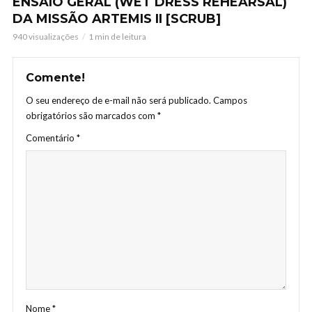
ENSAIO GERAL (WET DRESS REHEARSAL)
DA MISSÃO ARTEMIS II [SCRUB]
940 visualizações
1 min de leitura
Comente!
O seu endereço de e-mail não será publicado.
Campos
obrigatórios são marcados com
*
Comentário
*
Nome
*