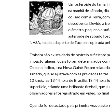
Um asteroide do tamanho
na manhã de sábado, dia 
colisão com a Terra, co
descoberta. Devido a iss
diâmetro, pequeno o sufi
asteroide de sábado foi 
NASA, localizada perto de Tucson e operada pel
Embora não exista dado de rastreio suficiente 
impacto, alguns locais foram determinados como 
Oceano Índico, e na Nova Guiné. Foram relatadas
sábado, que se ajustava com as previsões feitas
10 km/s, `as 13:44 hora de Brasília, 18:44 hora
superfície, criando uma brilhante fireball, que 
observadores e foi registrado em vídeo, no final
Quando foi detectado pela primeira vez, o astero