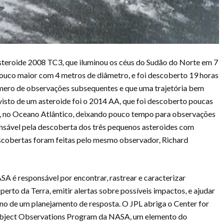
asteroide 2008 TC3, que iluminou os céus do Sudão do Norte em 7
ouco maior com 4 metros de diâmetro, e foi descoberto 19 horas
mero de observações subsequentes e que uma trajetória bem
visto de um asteroide foi o 2014 AA, que foi descoberto poucas
4, no Oceano Atlântico, deixando pouco tempo para observações
onsável pela descoberta dos três pequenos asteroides com
descobertas foram feitas pelo mesmo observador, Richard
A é responsável por encontrar, rastrear e caracterizar
erto da Terra, emitir alertas sobre possíveis impactos, e ajudar
o de um planejamento de resposta. O JPL abriga o Center for
Object Observations Program da NASA, um elemento do