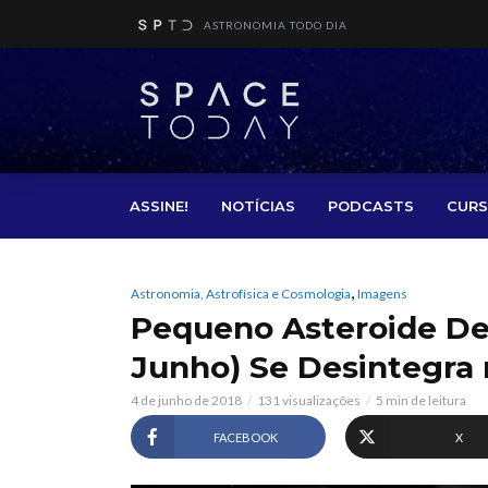
ASTRONOMIA TODO DIA
ASSINE!
NOTÍCIAS
PODCASTS
CURS
,
Astronomia, Astrofísica e Cosmologia
Imagens
Pequeno Asteroide De
Junho) Se Desintegra
4 de junho de 2018
131 visualizações
5 min de leitura
FACEBOOK
X