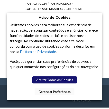
POSTADAY2024
POSTADAY2025
SATURNO
SISTEMA SOLAR
SOL
SPACE
TODAY TV
TELESCÓPIOS
TERRA
Aviso de Cookies
UNIVERSO
VÍDEO
Utilizamos cookies para melhorar sua experiência de
navegação, personalizar conteúdos e anúncios, oferecer
funcionalidades de redes sociais e analisar nosso
tráfego. Ao continuar utilizando este site, você
Arquivo
concorda com o uso de cookies conforme descrito em
Arquivo
nossa
Política de Privacidade
.
Você pode gerenciar suas preferências de cookies a
qualquer momento nas configurações do seu navegador.
Aceitar Todos os Cookies
Gerenciar Preferências
SPACE TODAY
, 2015-2026.
POLÍTICA DE
SOBR
TERMOS
CONTATO
FEITO COM
À
PRIVACIDADE
E NÓS
DE USO
ASTRONOMIA.