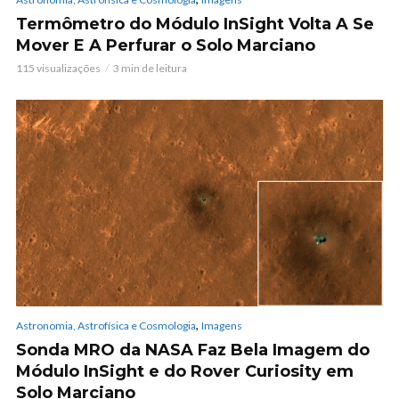
Termômetro do Módulo InSight Volta A Se
Mover E A Perfurar o Solo Marciano
115 visualizações
3 min de leitura
,
Astronomia, Astrofísica e Cosmologia
Imagens
Sonda MRO da NASA Faz Bela Imagem do
Módulo InSight e do Rover Curiosity em
Solo Marciano