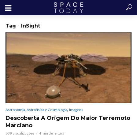
Tag - InSight
,
Astronomia, Astrofísica e Cosmologia
Imagens
Descoberta A Origem Do Maior Terremoto
Marciano
839 visualizações
4 min de leitura