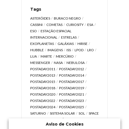
Tags
ASTERÓIDES
BURACO NEGRO
CASSINI
COMETAS
CURIOSITY
ESA
ESO
ESTAÇÃO ESPACIAL
INTERNACIONAL
ESTRELAS
EXOPLANETAS
GALÁXIAS
HIRISE
HUBBLE
IMAGENS
ISS
LPOD
LRO
LUA
MARTE
MERCÚRIO
MESSENGER
NASA
NEBULOSA
POSTADAY2011
POSTADAY2012
POSTADAY2013
POSTADAY2014
POSTADAY2015
POSTADAY2017
POSTADAY2018
POSTADAY2019
POSTADAY2020
POSTADAY2021
POSTADAY2022
POSTADAY2023
POSTADAY2024
POSTADAY2025
SATURNO
SISTEMA SOLAR
SOL
SPACE
TODAY TV
TELESCÓPIOS
TERRA
Aviso de Cookies
UNIVERSO
VÍDEO