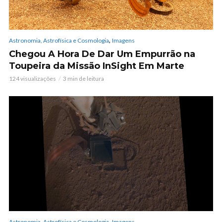
,
Astronomia, Astrofísica e Cosmologia
Imagens
Chegou A Hora De Dar Um Empurrão na
Toupeira da Missão InSight Em Marte
124 visualizações
3 min de leitura
,
Astronomia, Astrofísica e Cosmologia
Imagens