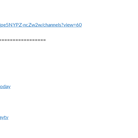
08pe5NYPZ-ncZw2w/channels?view=60
=================
today
aytv