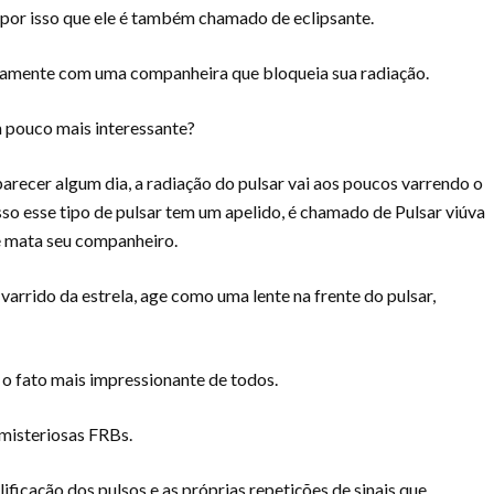
 por isso que ele é também chamado de eclipsante.
pidamente com uma companheira que bloqueia sua radiação.
um pouco mais interessante?
arecer algum dia, a radiação do pulsar vai aos poucos varrendo o
sso esse tipo de pulsar tem um apelido, é chamado de Pulsar viúva
e mata seu companheiro.
 varrido da estrela, age como uma lente na frente do pulsar,
 o fato mais impressionante de todos.
 misteriosas FRBs.
cação dos pulsos e as próprias repetições de sinais que