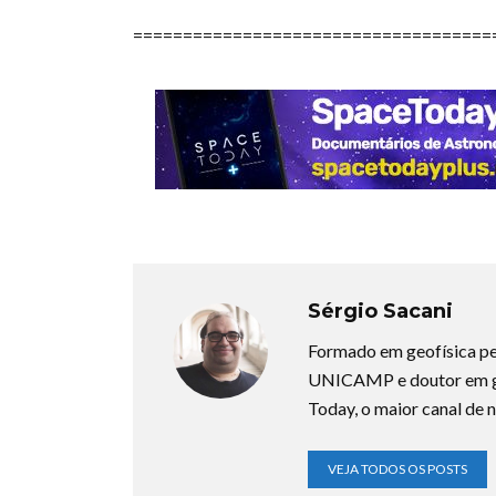
====================================
Sérgio Sacani
Formado em geofísica pe
UNICAMP e doutor em ge
Today, o maior canal de n
VEJA TODOS OS POSTS