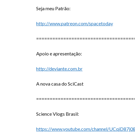
Seja meu Patrão:
http://www.patreon.com/spacetoday
====================================
Apoio e apresentação:
http://deviante.com.br
A nova casa do SciCast
====================================
Science Vlogs Brasil:
https://www.youtube.com/channel/UCqiD87j