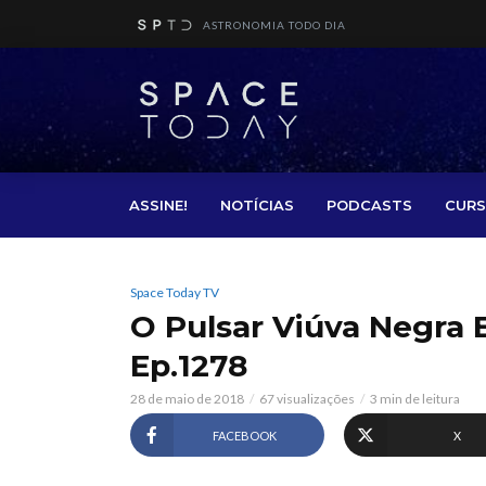
ASTRONOMIA TODO DIA
ASSINE!
NOTÍCIAS
PODCASTS
CURS
Space Today TV
O Pulsar Viúva Negra 
Ep.1278
28 de maio de 2018
67 visualizações
3 min de leitura
FACEBOOK
X