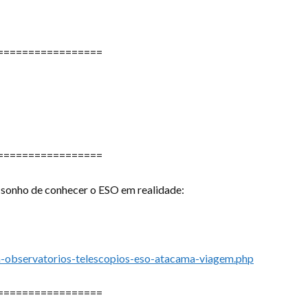
=================
=================
 sonho de conhecer o ESO em realidade:
a-observatorios-telescopios-eso-atacama-viagem.php
=================