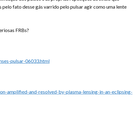
elo fato desse gás varrido pelo pulsar agir como uma lente
steriosas FRBs?
nses-pulsar-06033.html
ion-amplified-and-resolved-by-plasma-lensing-in-an-eclipsing-