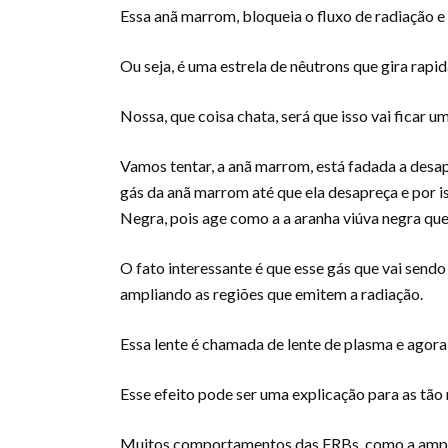
Essa anã marrom, bloqueia o fluxo de radiação e
Ou seja, é uma estrela de nêutrons que gira ra
Nossa, que coisa chata, será que isso vai ficar 
Vamos tentar, a anã marrom, está fadada a desap
gás da anã marrom até que ela desapreça e por i
Negra, pois age como a a aranha viúva negra qu
O fato interessante é que esse gás que vai sendo
ampliando as regiões que emitem a radiação.
Essa lente é chamada de lente de plasma e agora
Esse efeito pode ser uma explicação para as tão
Muitos comportamentos das FRBs, como a amplifi