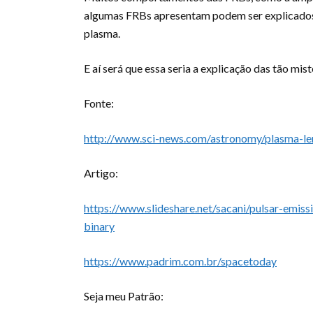
algumas FRBs apresentam podem ser explicados p
plasma.
E aí será que essa seria a explicação das tão mi
Fonte:
http://www.sci-news.com/astronomy/plasma-le
Artigo:
https://www.slideshare.net/sacani/pulsar-emiss
binary
https://www.padrim.com.br/spacetoday
Seja meu Patrão: