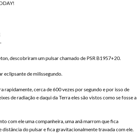
TODAY!
!
–
ceton, descobriram um pulsar chamado de PSR B1957+20.
ar eclipsante de milissegundo.
ira rapidamente, cerca de 600 vezes por segundo e por isso de
eixes de radiação e daqui da Terra eles são vistos como se fosse a
 junto com ele uma companheira, uma anã marrom que fica
 distância do pulsar e fica gravitacionalmente travada com ele.