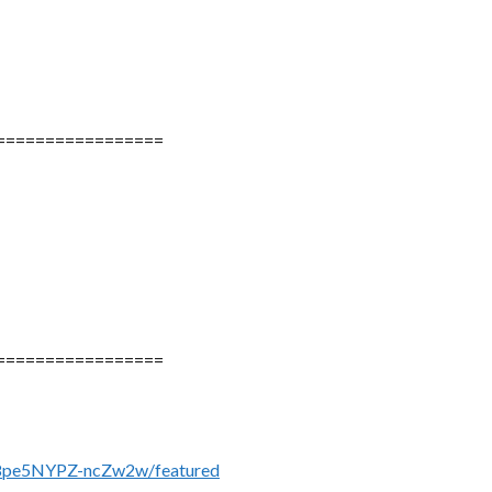
=================
=================
08pe5NYPZ-ncZw2w/featured