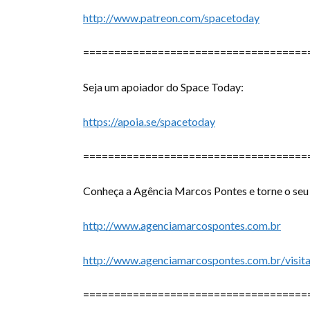
http://www.patreon.com/spacetoday
====================================
Seja um apoiador do Space Today:
https://apoia.se/spacetoday
====================================
Conheça a Agência Marcos Pontes e torne o seu
http://www.agenciamarcospontes.com.br
http://www.agenciamarcospontes.com.br/visit
====================================