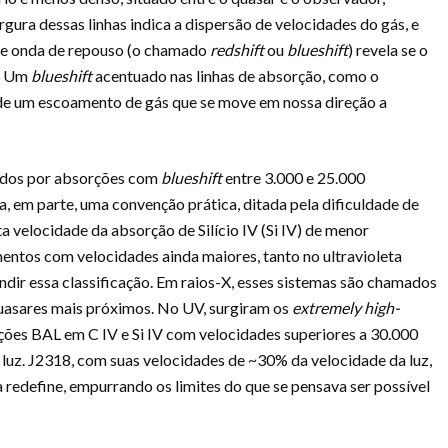
rgura dessas linhas indica a dispersão de velocidades do gás, e
de onda de repouso (o chamado
redshift
ou
blueshift
) revela se o
s. Um
blueshift
acentuado nas linhas de absorção, como o
 de um escoamento de gás que se move em nossa direção a
nidos por absorções com
blueshift
entre 3.000 e 25.000
a, em parte, uma convenção prática, ditada pela dificuldade de
ta velocidade da absorção de Silício IV (Si IV) de menor
entos com velocidades ainda maiores, tanto no ultravioleta
dir essa classificação. Em raios-X, esses sistemas são chamados
asares mais próximos. No UV, surgiram os
extremely high-
ões BAL em C IV e Si IV com velocidades superiores a 30.000
luz. J2318, com suas velocidades de ~30% da velocidade da luz,
redefine, empurrando os limites do que se pensava ser possível