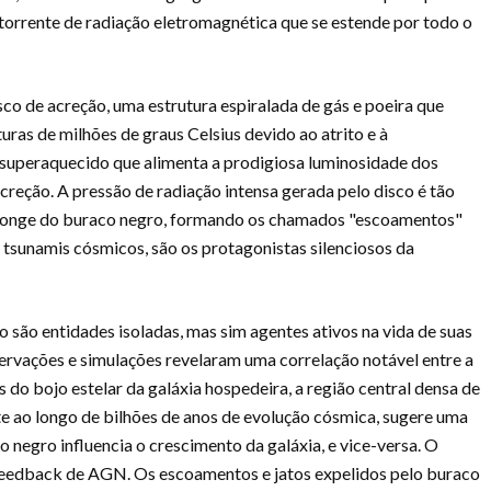
torrente de radiação eletromagnética que se estende por todo o
sco de acreção, uma estrutura espiralada de gás e poeira que
ras de milhões de graus Celsius devido ao atrito e à
o superaquecido que alimenta a prodigiosa luminosidade dos
acreção. A pressão de radiação intensa gerada pelo disco é tão
 longe do buraco negro, formando os chamados "escoamentos"
s tsunamis cósmicos, são os protagonistas silenciosos da
 são entidades isoladas, mas sim agentes ativos na vida de suas
ervações e simulações revelaram uma correlação notável entre a
 do bojo estelar da galáxia hospedeira, a região central densa de
ste ao longo de bilhões de anos de evolução cósmica, sugere uma
 negro influencia o crescimento da galáxia, e vice-versa. O
 feedback de AGN. Os escoamentos e jatos expelidos pelo buraco