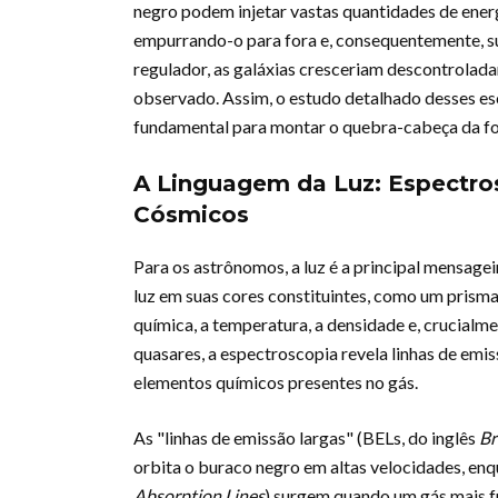
negro podem injetar vastas quantidades de ener
empurrando-o para fora e, consequentemente, s
regulador, as galáxias cresceriam descontrolad
observado. Assim, o estudo detalhado desses es
fundamental para montar o quebra-cabeça da fo
A Linguagem da Luz: Espectros
Cósmicos
Para os astrônomos, a luz é a principal mensage
luz em suas cores constituintes, como um prisma
química, a temperatura, a densidade e, crucialm
quasares, a espectroscopia revela linhas de emi
elementos químicos presentes no gás.
As "linhas de emissão largas" (BELs, do inglês
Br
orbita o buraco negro em altas velocidades, enq
Absorption Lines
) surgem quando um gás mais fr