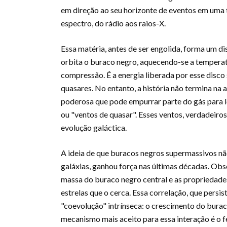
em direção ao seu horizonte de eventos em uma 
espectro, do rádio aos raios-X.
Essa matéria, antes de ser engolida, forma um di
orbita o buraco negro, aquecendo-se a temperatu
compressão. É a energia liberada por esse disc
quasares. No entanto, a história não termina na 
poderosa que pode empurrar parte do gás para
ou "ventos de quasar". Esses ventos, verdadeiro
evolução galáctica.
A ideia de que buracos negros supermassivos não
galáxias, ganhou força nas últimas décadas. Obs
massa do buraco negro central e as propriedades
estrelas que o cerca. Essa correlação, que persi
"coevolução" intrínseca: o crescimento do buraco
mecanismo mais aceito para essa interação é o