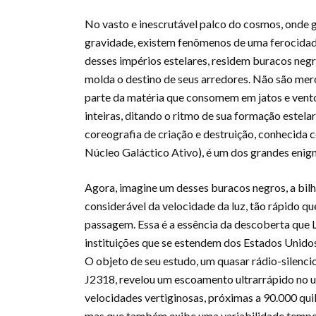
No vasto e inescrutável palco do cosmos, onde ga
gravidade, existem fenômenos de uma ferocidade
desses impérios estelares, residem buracos negr
molda o destino de seus arredores. Não são mer
parte da matéria que consomem em jatos e ventos
inteiras, ditando o ritmo de sua formação estelar
coreografia de criação e destruição, conhecid
Núcleo Galáctico Ativo), é um dos grandes enig
Agora, imagine um desses buracos negros, a bilh
considerável da velocidade da luz, tão rápido q
passagem. Essa é a essência da descoberta que L
instituições que se estendem dos Estados Unidos
O objeto de seu estudo, um quasar rádio-silen
J2318, revelou um escoamento ultrarrápido no u
velocidades vertiginosas, próximas a 90.000 qu
mas que também exibe uma variabilidade tempor