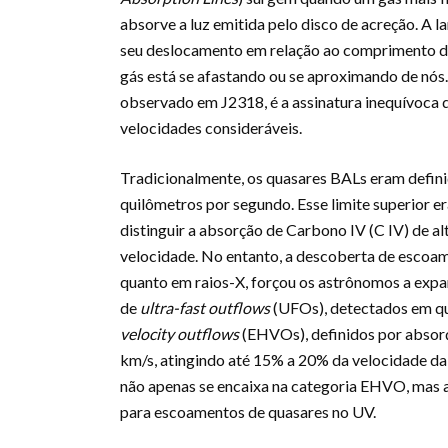
absorve a luz emitida pelo disco de acreção. A la
seu deslocamento em relação ao comprimento 
gás está se afastando ou se aproximando de nó
observado em J2318, é a assinatura inequívoca
velocidades consideráveis.
Tradicionalmente, os quasares BALs eram defi
quilômetros por segundo. Esse limite superior er
distinguir a absorção de Carbono IV (C IV) de al
velocidade. No entanto, a descoberta de escoam
quanto em raios-X, forçou os astrônomos a expan
de
ultra-fast outflows
(UFOs), detectados em qu
velocity outflows
(EHVOs), definidos por absorç
km/s, atingindo até 15% a 20% da velocidade da 
não apenas se encaixa na categoria EHVO, mas a 
para escoamentos de quasares no UV.