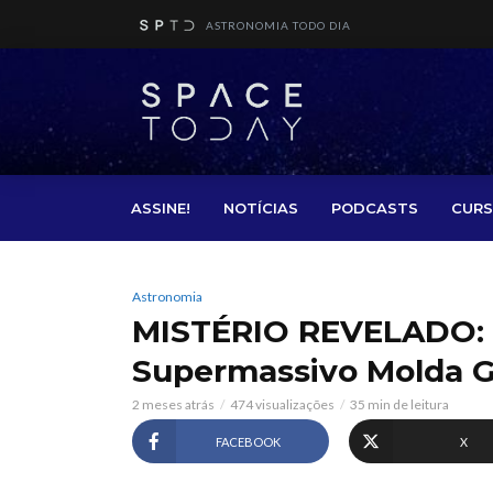
ASTRONOMIA TODO DIA
ASSINE!
NOTÍCIAS
PODCASTS
CURS
Astronomia
MISTÉRIO REVELADO:
Supermassivo Molda G
2 meses atrás
474 visualizações
35 min de leitura
FACEBOOK
X