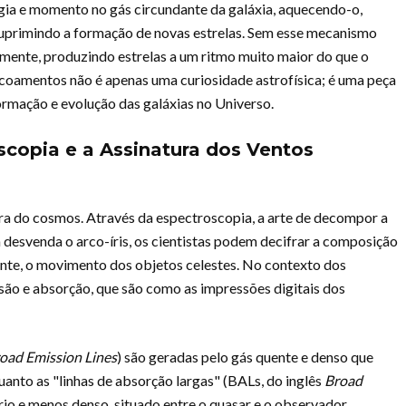
gia e momento no gás circundante da galáxia, aquecendo-o,
uprimindo a formação de novas estrelas. Sem esse mecanismo
amente, produzindo estrelas a um ritmo muito maior do que o
coamentos não é apenas uma curiosidade astrofísica; é uma peça
rmação e evolução das galáxias no Universo.
copia e a Assinatura dos Ventos
ira do cosmos. Através da espectroscopia, a arte de decompor a
 desvenda o arco-íris, os cientistas podem decifrar a composição
ente, o movimento dos objetos celestes. No contexto dos
ssão e absorção, que são como as impressões digitais dos
oad Emission Lines
) são geradas pelo gás quente e denso que
uanto as "linhas de absorção largas" (BALs, do inglês
Broad
io e menos denso, situado entre o quasar e o observador,