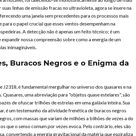
r suas linhas de emissão fracas no ultravioleta, agora se insere na
 oferecendo uma janela sem precedentes para os processos mais
e para o papel crucial que esses ventos desempenham na
spedeiras. A detecção não é apenas um feito técnico; é um
 e expandir nossa compreensão sobre como a energia de um
as inimagináveis.
es, Buracos Negros e o Enigma da
 J2318, é fundamental mergulhar no universo dos quasares e na
 Quasares, uma abreviação para "objetos quase estelares", são
azes de ofuscar trilhões de estrelas em uma galáxia inteira. Sua
nçar, é um testemunho da atividade frenética de buracos negros
egros, com massas que variam de milhões a bilhões de vezes a do
cos que o senso comum por vezes evoca. Pelo contrário, eles são
, convertendo a energia gravitacional da matéria que espiraliza