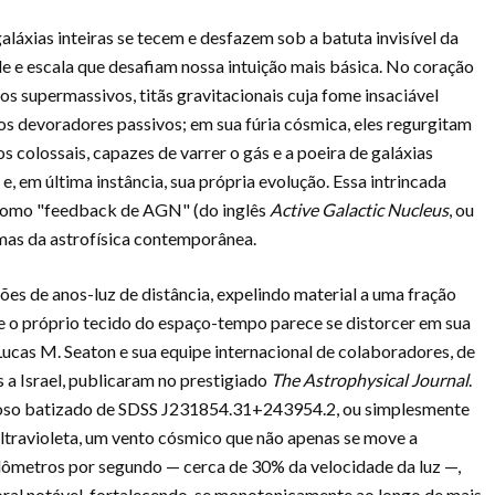
láxias inteiras se tecem e desfazem sob a batuta invisível da
 e escala que desafiam nossa intuição mais básica. No coração
os supermassivos, titãs gravitacionais cuja fome insaciável
os devoradores passivos; em sua fúria cósmica, eles regurgitam
 colossais, capazes de varrer o gás e a poeira de galáxias
 e, em última instância, sua própria evolução. Essa intrincada
a como "feedback de AGN" (do inglês
Active Galactic Nucleus
, ou
mas da astrofísica contemporânea.
ões de anos-luz de distância, expelindo material a uma fração
ue o próprio tecido do espaço-tempo parece se distorcer em sua
ucas M. Seaton e sua equipe internacional de colaboradores, de
 a Israel, publicaram no prestigiado
The Astrophysical Journal
.
cioso batizado de SDSS J231854.31+243954.2, ou simplesmente
ltravioleta, um vento cósmico que não apenas se move a
ilômetros por segundo — cerca de 30% da velocidade da luz —,
al notável, fortalecendo-se monotonicamente ao longo de mais