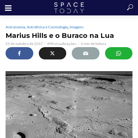
,
Astronomia, Astrofísica e Cosmologia
Imagens
Marius Hills e o Buraco na Lua
25 de outubro de 2017
690 visualizações
2 min de leitura