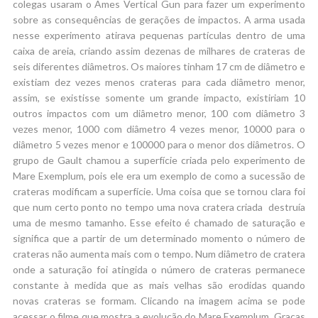
colegas usaram o Ames Vertical Gun para fazer um experimento
sobre as consequências de gerações de impactos. A arma usada
nesse experimento atirava pequenas partículas dentro de uma
caixa de areia, criando assim dezenas de milhares de crateras de
seis diferentes diâmetros. Os maiores tinham 17 cm de diâmetro e
existiam dez vezes menos crateras para cada diâmetro menor,
assim, se existisse somente um grande impacto, existiriam 10
outros impactos com um diâmetro menor, 100 com diâmetro 3
vezes menor, 1000 com diâmetro 4 vezes menor, 10000 para o
diâmetro 5 vezes menor e 100000 para o menor dos diâmetros. O
grupo de Gault chamou a superfície criada pelo experimento de
Mare Exemplum, pois ele era um exemplo de como a sucessão de
crateras modificam a superfície. Uma coisa que se tornou clara foi
que num certo ponto no tempo uma nova cratera criada destruía
uma de mesmo tamanho. Esse efeito é chamado de saturação e
significa que a partir de um determinado momento o número de
crateras não aumenta mais com o tempo. Num diâmetro de cratera
onde a saturação foi atingida o número de crateras permanece
constante à medida que as mais velhas são erodidas quando
novas crateras se formam. Clicando na imagem acima se pode
acessar o filme que mostra a evolução do Mare Exemplum. Graças