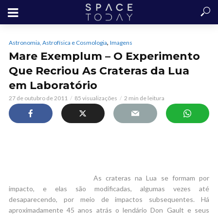
,
Astronomia, Astrofísica e Cosmologia
Imagens
Mare Exemplum – O Experimento
Que Recriou As Crateras da Lua
em Laboratório
27 de outubro de 2011
85 visualizações
2 min de leitura
As crateras na Lua se formam por
impacto, e elas são modificadas, algumas vezes até
desaparecendo, por meio de impactos subsequentes. Há
aproximadamente 45 anos atrás o lendário Don Gault e seus