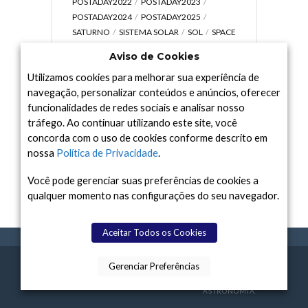
POSTADAY2022
POSTADAY2023
POSTADAY2024
POSTADAY2025
SATURNO
SISTEMA SOLAR
SOL
SPACE
TODAY TV
TELESCÓPIOS
TERRA
Aviso de Cookies
UNIVERSO
VÍDEO
Utilizamos cookies para melhorar sua experiência de
navegação, personalizar conteúdos e anúncios, oferecer
funcionalidades de redes sociais e analisar nosso
tráfego. Ao continuar utilizando este site, você
Arquivo
concorda com o uso de cookies conforme descrito em
Arquivo
nossa
Política de Privacidade
.
Você pode gerenciar suas preferências de cookies a
qualquer momento nas configurações do seu navegador.
Aceitar Todos os Cookies
Gerenciar Preferências
SPACE TODAY
, 2015-2026.
POLÍTICA DE
SOBR
TERMOS
CONTATO
FEITO COM
À
PRIVACIDADE
E NÓS
DE USO
ASTRONOMIA.