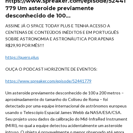
https://www.spreaker.com/episode/52441
779 Um asteroide previamente
desconhecido de 100…
ASSINE JÁ O SPACE TODAY PLUS E TENHA ACESSO A
CENTENAS DE CONTEÚDOS INÉDITOS E EM PORTUGUÊS
SOBRE ASTRONOMIA E ASTRONÁUTICA POR APENAS
R$29,90 POR MÊS!!!
https://quero.plus
OUÇA O PODCAST HORIZONTE DE EVENTOS:
https://www.spreaker.com/episode/52441779
Um asteroide previamente desconhecido de 100 a 200 metros –
aproximadamente do tamanho do Coliseu de Roma – foi
detectado por uma equipe internacional de astrônomos europeus
usando o Telescópio Espacial James Webb da NASA/ESA/CSA.
Seu projeto usou dados da calibração do Mid-InfraRed Instrument
(MIRI), no qual a equipe detectou acidentalmente um asteroide
intruso. O objeto é provavelmente o menor observado até agora