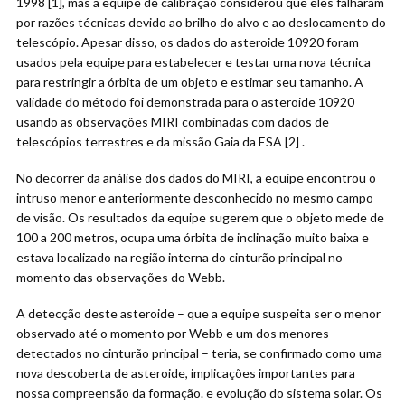
1998 [1], mas a equipe de calibração considerou que eles falharam
por razões técnicas devido ao brilho do alvo e ao deslocamento do
telescópio. Apesar disso, os dados do asteroide 10920 foram
usados ​​pela equipe para estabelecer e testar uma nova técnica
para restringir a órbita de um objeto e estimar seu tamanho. A
validade do método foi demonstrada para o asteroide 10920
usando as observações MIRI combinadas com dados de
telescópios terrestres e da missão Gaia da ESA [2] .
No decorrer da análise dos dados do MIRI, a equipe encontrou o
intruso menor e anteriormente desconhecido no mesmo campo
de visão. Os resultados da equipe sugerem que o objeto mede de
100 a 200 metros, ocupa uma órbita de inclinação muito baixa e
estava localizado na região interna do cinturão principal no
momento das observações do Webb.
A detecção deste asteroide – que a equipe suspeita ser o menor
observado até o momento por Webb e um dos menores
detectados no cinturão principal – teria, se confirmado como uma
nova descoberta de asteroide, implicações importantes para
nossa compreensão da formação. e evolução do sistema solar. Os