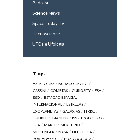
Podcast
Science News
Space Today TV
Tecnoscience
UFOs e Ufologia
Tags
ASTERÓIDES
BURACO NEGRO
CASSINI
COMETAS
CURIOSITY
ESA
ESO
ESTAÇÃO ESPACIAL
INTERNACIONAL
ESTRELAS
EXOPLANETAS
GALÁXIAS
HIRISE
HUBBLE
IMAGENS
ISS
LPOD
LRO
LUA
MARTE
MERCÚRIO
MESSENGER
NASA
NEBULOSA
POSTADAY2011
POSTADAY2012