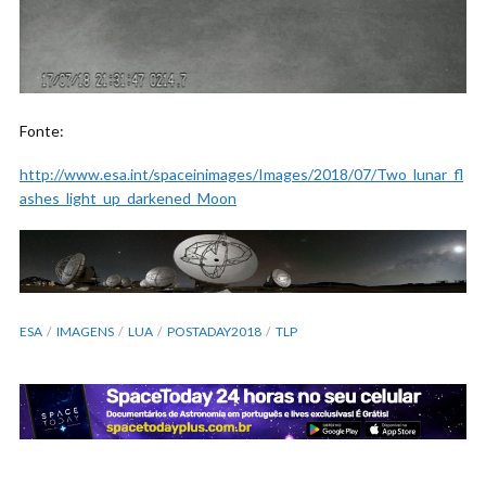
Fonte:
http://www.esa.int/spaceinimages/Images/2018/07/Two_lunar_fl
ashes_light_up_darkened_Moon
ESA
IMAGENS
LUA
POSTADAY2018
TLP