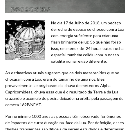
No dia 17 de Julho de 2018, um pedaço
de rocha do espaço se chocou com a Lua
com energia suficiente para criar uma
flash brilhante de luz. Só que não foi só
isso, em menos de 24 horas outro rocha
espacial também colidiu com o nosso
satélite numa região diferente.
As estimativas atuais sugerem que os dois meteoroides que se
chocaram com a Lua, eram do tamanho de uma noz. Eles
provavelmente se originaram da chuva de meteoros Alpha
Capricornideas, chuva essa que é o resultado da Terra e da Lua
cruzando o acúmulo de poeira deixado na órbita pela passagem do
cometa 169P/NEAT.
Por no mínimo 1000 anos as pessoas têm observado fenômenos
de impactos de curta duração na face da Lua. Por definição, esses
flashes transientes são difíceis de serem estudados e determinar