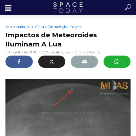
,
Astronomia, Astrofísica e Cosmologia
Imagens
Impactos de Meteoroides
Iluminam A Lua
30 de julho de 2018
122 visualizações
2 min de leitura