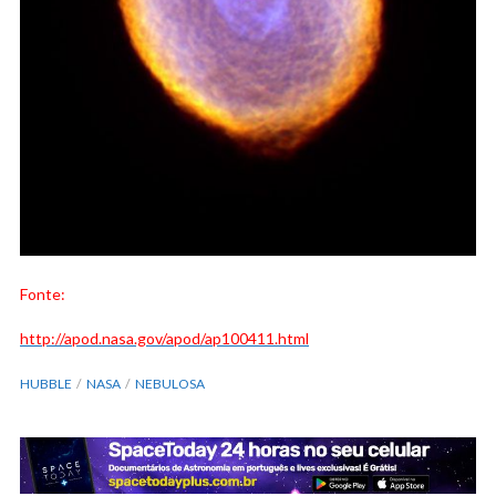
Fonte:
http://apod.nasa.gov/apod/ap100411.html
HUBBLE
NASA
NEBULOSA