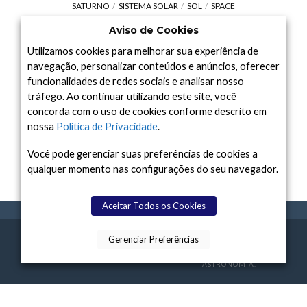
SATURNO
SISTEMA SOLAR
SOL
SPACE
TODAY TV
TELESCÓPIOS
TERRA
Aviso de Cookies
UNIVERSO
VÍDEO
Utilizamos cookies para melhorar sua experiência de
navegação, personalizar conteúdos e anúncios, oferecer
funcionalidades de redes sociais e analisar nosso
tráfego. Ao continuar utilizando este site, você
Arquivo
concorda com o uso de cookies conforme descrito em
Arquivo
nossa
Política de Privacidade
.
Você pode gerenciar suas preferências de cookies a
qualquer momento nas configurações do seu navegador.
Aceitar Todos os Cookies
Gerenciar Preferências
SPACE TODAY
, 2015-2026.
POLÍTICA DE
SOBR
TERMOS
CONTATO
FEITO COM
À
PRIVACIDADE
E NÓS
DE USO
ASTRONOMIA.