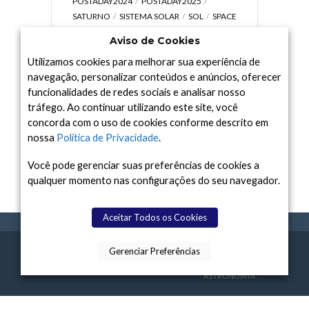
POSTADAY2024
POSTADAY2025
SATURNO
SISTEMA SOLAR
SOL
SPACE
TODAY TV
TELESCÓPIOS
TERRA
Aviso de Cookies
UNIVERSO
VÍDEO
Utilizamos cookies para melhorar sua experiência de
navegação, personalizar conteúdos e anúncios, oferecer
funcionalidades de redes sociais e analisar nosso
tráfego. Ao continuar utilizando este site, você
Arquivo
concorda com o uso de cookies conforme descrito em
Arquivo
nossa
Política de Privacidade
.
Você pode gerenciar suas preferências de cookies a
qualquer momento nas configurações do seu navegador.
Aceitar Todos os Cookies
Gerenciar Preferências
SPACE TODAY
, 2015-2026.
POLÍTICA DE
SOBR
TERMOS
CONTATO
FEITO COM
À
PRIVACIDADE
E NÓS
DE USO
ASTRONOMIA.