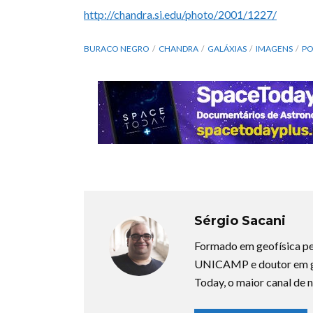
http://chandra.si.edu/photo/2001/1227/
BURACO NEGRO
CHANDRA
GALÁXIAS
IMAGENS
PO
Sérgio Sacani
Formado em geofísica pe
UNICAMP e doutor em ge
Today, o maior canal de n