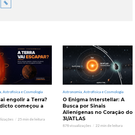
, Astrofísica e Cosmologia
Astronomia, Astrofísica e Cosmologia
ai engolir a Terra?
O Enigma Interstellar: A
dicto começou a
Busca por Sinais
Alienígenas no Coração do
3I/ATLAS
alizações
25 min de leitura
878 visualizações
22 min de leitura