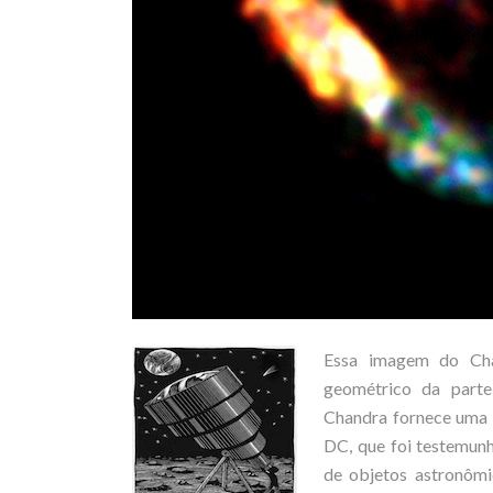
Essa imagem do Cha
geométrico da part
Chandra fornece uma f
DC, que foi testemunh
de objetos astronômi