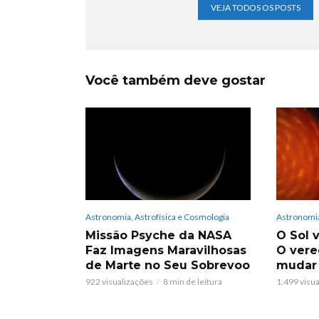
VEJA TODOS OS POSTS
Você também deve gostar
Astronomia, Astrofísica e Cosmologia
Astronomia
Missão Psyche da NASA
O Sol v
Faz Imagens Maravilhosas
O vere
de Marte no Seu Sobrevoo
mudar
922 visualizações
8 min de leitura
1.499 visu