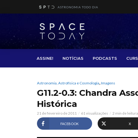
ASTRONOMIA TODO DIA
ASSINE!
NOTÍCIAS
PODCASTS
CURS
,
Astronomia, Astrofísica e Cosmologia
Imagens
G11.2-0.3: Chandra As
Histórica
21 de fevereiro de 2011
61 visualizações
2 min de leitura
FACEBOOK
X