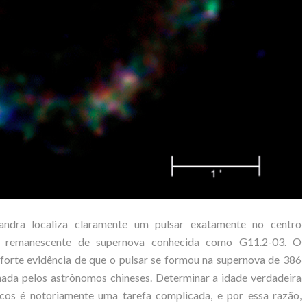
ndra localiza claramente um pulsar exatamente no centro
e remanescente de supernova conhecida como G11.2-03. O
orte evidência de que o pulsar se formou na supernova de 386
ada pelos astrônomos chineses. Determinar a idade verdadeira
cos é notoriamente uma tarefa complicada, e por essa razão,