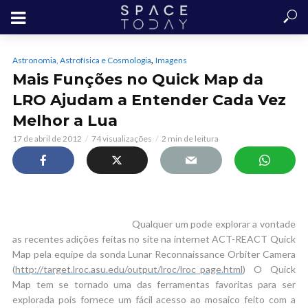
,
Astronomia, Astrofísica e Cosmologia
Imagens
Mais Funções no Quick Map da
LRO Ajudam a Entender Cada Vez
Melhor a Lua
17 de abril de 2012
74 visualizações
2 min de leitura
Qualquer um pode explorar a vontade
as recentes adições feitas no site na internet ACT-REACT Quick
Map pela equipe da sonda Lunar Reconnaissance Orbiter Camera
(
http://target.lroc.asu.edu/output/lroc/lroc_page.html
) O Quick
Map tem se tornado uma das ferramentas favoritas para ser
explorada pois fornece um fácil acesso ao mosaico feito com a