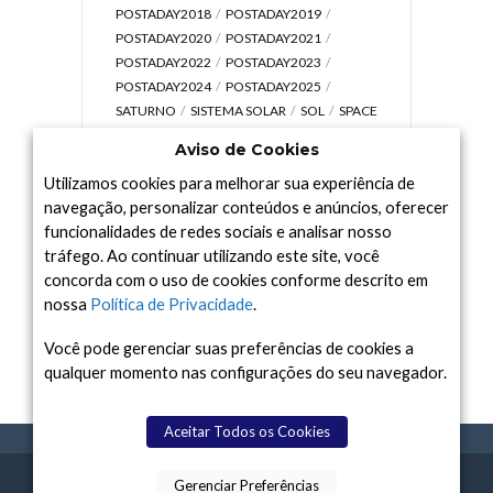
POSTADAY2018
POSTADAY2019
POSTADAY2020
POSTADAY2021
POSTADAY2022
POSTADAY2023
POSTADAY2024
POSTADAY2025
SATURNO
SISTEMA SOLAR
SOL
SPACE
TODAY TV
TELESCÓPIOS
TERRA
Aviso de Cookies
UNIVERSO
VÍDEO
Utilizamos cookies para melhorar sua experiência de
navegação, personalizar conteúdos e anúncios, oferecer
funcionalidades de redes sociais e analisar nosso
tráfego. Ao continuar utilizando este site, você
Arquivo
concorda com o uso de cookies conforme descrito em
Arquivo
nossa
Política de Privacidade
.
Você pode gerenciar suas preferências de cookies a
qualquer momento nas configurações do seu navegador.
Aceitar Todos os Cookies
Gerenciar Preferências
SPACE TODAY
, 2015-2026.
POLÍTICA DE
SOBR
TERMOS
CONTATO