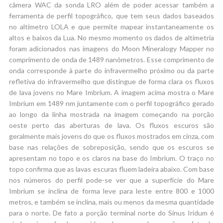
câmera WAC da sonda LRO além de poder acessar também a
ferramenta de perfil topográfico, que tem seus dados baseados
no altímetro LOLA e que permite mapear instantaneamente os
altos e baixos da Lua. No mesmo momento os dados de altimetria
foram adicionados nas imagens do Moon Mineralogy Mapper no
comprimento de onda de 1489 nanômetros. Esse comprimento de
onda corresponde à parte do infravermelho próximo ou da parte
refletiva do infravermelho que distingue de forma clara os fluxos
de lava jovens no Mare Imbrium. A imagem acima mostra o Mare
Imbrium em 1489 nm juntamente com o perfil topográfico gerado
ao longo da linha mostrada na imagem começando na porção
oeste perto das aberturas de lava. Os fluxos escuros são
geralmente mais jovens do que os fluxos mostrados em cinza, com
base nas relações de sobreposição, sendo que os escuros se
apresentam no topo e os claros na base do Imbrium. O traço no
topo confirma que as lavas escuras fluem ladeira abaixo. Com base
nos números do perfil pode-se ver que a superfície do Mare
Imbrium se inclina de forma leve para leste entre 800 e 1000
metros, e também se inclina, mais ou menos da mesma quantidade
para o norte. De fato a porção terminal norte do Sinus Iridum é