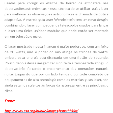
usadas para corrigir os efeitos de borrão da atmosfera nas
observações astronômicas – essa técnica de se utilizar guias laser
para melhorar as observações astronômicas é chamada de óptica
adaptativa. A estrela guia laser Wendelstein tem um novo desgin,
combinando o laser com pequenos telescópios usados para lançar
o laser uma única unidade modular que pode então ser montada
em um telescópio maior.
O laser mostrado nessa imagem é muito poderoso, com um feixe
de 20 watts, mas o poder do raio atinge os trilhões de watts,
embora essa energia seja dissipada em uma fração de segundo.
Pouco depois dessa imagem ter sido feita a tempestade atingiu o
observatório, forçando o encerramento das operações naquela
noite. Enquanto que por um lado temos o controle completo de
equipamentos de alta tecnologia como as estrelas guias laser, nós
ainda estamos sujeitos às forças da natureza, entre as principais, o
clima.
Fonte:
http://www.eso.org/public/images/potw1136a/