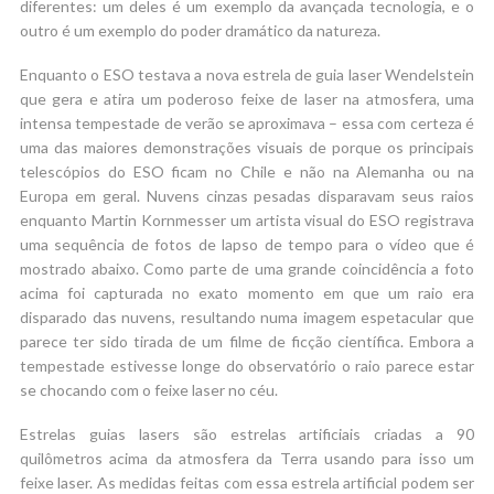
diferentes: um deles é um exemplo da avançada tecnologia, e o
outro é um exemplo do poder dramático da natureza.
Enquanto o ESO testava a nova estrela de guia laser Wendelstein
que gera e atira um poderoso feixe de laser na atmosfera, uma
intensa tempestade de verão se aproximava – essa com certeza é
uma das maiores demonstrações visuais de porque os principais
telescópios do ESO ficam no Chile e não na Alemanha ou na
Europa em geral. Nuvens cinzas pesadas disparavam seus raios
enquanto Martin Kornmesser um artista visual do ESO registrava
uma sequência de fotos de lapso de tempo para o vídeo que é
mostrado abaixo. Como parte de uma grande coincidência a foto
acima foi capturada no exato momento em que um raio era
disparado das nuvens, resultando numa imagem espetacular que
parece ter sido tirada de um filme de ficção científica. Embora a
tempestade estivesse longe do observatório o raio parece estar
se chocando com o feixe laser no céu.
Estrelas guias lasers são estrelas artificiais criadas a 90
quilômetros acima da atmosfera da Terra usando para isso um
feixe laser. As medidas feitas com essa estrela artificial podem ser