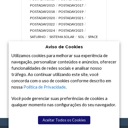
POSTADAY2015
POSTADAY2017
POSTADAY2018
POSTADAY2019
POSTADAY2020
POSTADAY2021
POSTADAY2022
POSTADAY2023
POSTADAY2024
POSTADAY2025
SATURNO
SISTEMA SOLAR
SOL
SPACE
TODAY TV
TELESCÓPIOS
TERRA
Aviso de Cookies
UNIVERSO
VÍDEO
Utilizamos cookies para melhorar sua experiência de
navegação, personalizar conteúdos e anúncios, oferecer
funcionalidades de redes sociais e analisar nosso
tráfego. Ao continuar utilizando este site, você
Arquivo
concorda com o uso de cookies conforme descrito em
Arquivo
nossa
Política de Privacidade
.
Você pode gerenciar suas preferências de cookies a
qualquer momento nas configurações do seu navegador.
Aceitar Todos os Cookies