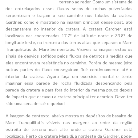
terreno ao redor. Como um sistema de
rios entrelaçados esses fluxos secos de rochas pulverizadas
serpenteiam e traçam o seu caminho nos taludes da cratera
Gardner, como é mostrado na imagem principal desse post, até
descansarem no interior da cratera. A cratera Gardner está
localizada nas coordenadas 17.7? de latitude norte e 33.8? de
longitude leste, na fronteira das terras altas que separam o Mare
Tranquilitatis do Mare Sernenitatis. Visíveis na imagem estão os
sinais de desvios sofridos pelos fluxos de detritos à medida que
eles encontravam resistência no caminho. Porém do mesmo jeito
outras partes do fluxo conseguiram fluir continuamente até o
interior da cratera. Agora faça um exercício mental e tente
imaginar essa parede de rocha fluidizada despencando pela
parede da cratera e para fora do interior da mesma pouco depois
do impacto que escavou a cratera principal ter ocorrido. Deve ter
sido uma cena de cair o queixo!
A imagem de contexto, abaixo mostra os depósitos de basalto do
Mare Tranquilitatis visíveis nas margens ao redor da região
estreita de terreno mais alto onde a cratera Gardner está
localizada. Perto da cratera Maraldi, a nordeste da Gardner, pode-