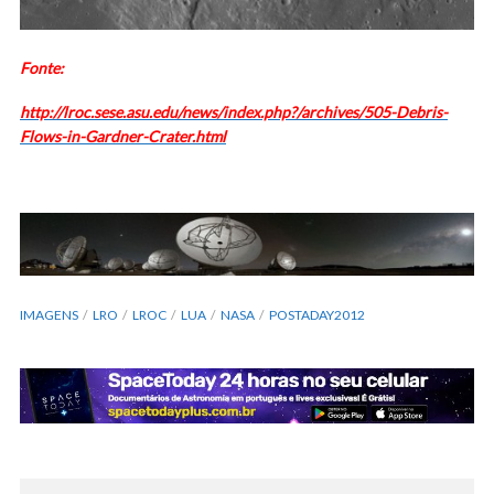
Fonte:
http://lroc.sese.asu.edu/news/index.php?/archives/505-Debris-
Flows-in-Gardner-Crater.html
IMAGENS
LRO
LROC
LUA
NASA
POSTADAY2012