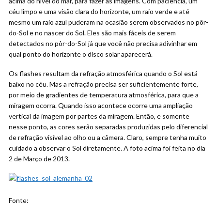
acima do nível do mar, para fazer as imagens. Com paciência, um
céu limpo e uma visão clara do horizonte, um raio verde e até
mesmo um raio azul puderam na ocasião serem observados no pôr-
do-Sol e no nascer do Sol. Eles são mais fáceis de serem
detectados no pôr-do-Sol já que você não precisa adivinhar em
qual ponto do horizonte o disco solar aparecerá.
Os flashes resultam da refração atmosférica quando o Sol está
baixo no céu. Mas a refração precisa ser suficientemente forte,
por meio de gradientes de temperatura atmosférica, para que a
miragem ocorra. Quando isso acontece ocorre uma ampliação
vertical da imagem por partes da miragem. Então, e somente
nesse ponto, as cores serão separadas produzidas pelo diferencial
de refração visível ao olho ou a câmera. Claro, sempre tenha muito
cuidado a observar o Sol diretamente. A foto acima foi feita no dia
2 de Março de 2013.
Fonte: