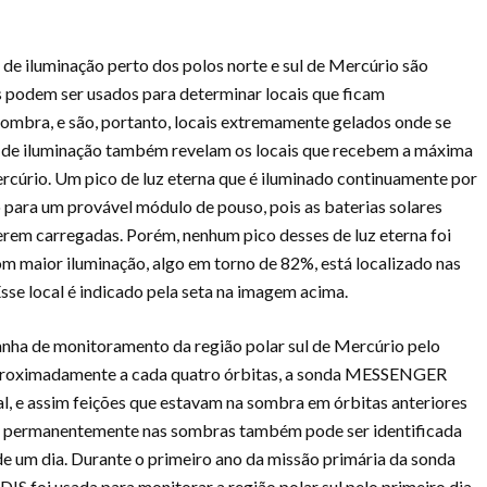
de iluminação perto dos polos norte e sul de Mercúrio são
es podem ser usados para determinar locais que ficam
mbra, e são, portanto, locais extremamente gelados onde se
s de iluminação também revelam os locais que recebem a máxima
ercúrio. Um pico de luz eterna que é iluminado continuamente por
o para um provável módulo de pouso, pois as baterias solares
erem carregadas. Porém, nenhum pico desses de luz eterna foi
om maior iluminação, algo em torno de 82%, está localizado nas
Esse local é indicado pela seta na imagem acima.
nha de monitoramento da região polar sul de Mercúrio pelo
aproximadamente a cada quatro órbitas, a sonda MESSENGER
l, e assim feições que estavam na sombra em órbitas anteriores
ue permanentemente nas sombras também pode ser identificada
de um dia. Durante o primeiro ano da missão primária da sonda
oi usada para monitorar a região polar sul pelo primeiro dia