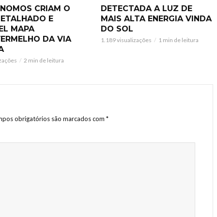
NOMOS CRIAM O
DETECTADA A LUZ DE
DETALHADO E
MAIS ALTA ENERGIA VINDA
VEL MAPA
DO SOL
VERMELHO DA VIA
1.189 visualizações
1 min de leitura
A
izações
2 min de leitura
pos obrigatórios são marcados com
*