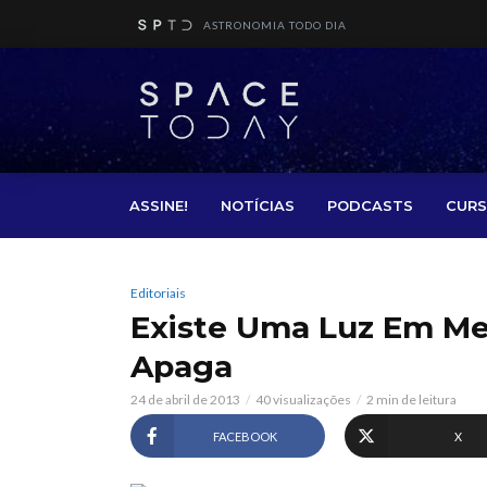
ASTRONOMIA TODO DIA
ASSINE!
NOTÍCIAS
PODCASTS
CURS
Editoriais
Existe Uma Luz Em Me
Apaga
24 de abril de 2013
40 visualizações
2 min de leitura
FACEBOOK
X