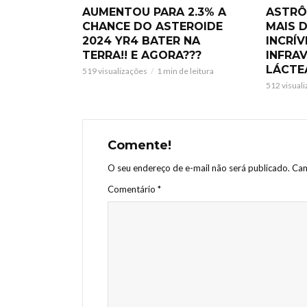
AUMENTOU PARA 2.3% A
ASTRÔ
CHANCE DO ASTEROIDE
MAIS 
2024 YR4 BATER NA
INCRÍ
TERRA!! E AGORA???
INFRA
LÁCTE
519 visualizações
1 min de leitura
512 visual
Comente!
O seu endereço de e-mail não será publicado.
Cam
Comentário
*