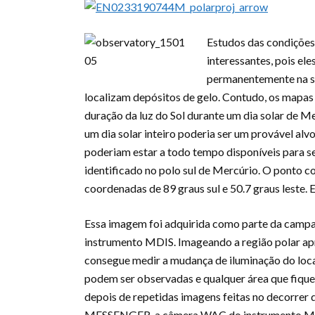
Estudos das condições 
interessantes, pois el
permanentemente na so
localizam depósitos de gelo. Contudo, os mapa
duração da luz do Sol durante um dia solar de M
um dia solar inteiro poderia ser um provável alv
poderiam estar a todo tempo disponíveis para s
identificado no polo sul de Mercúrio. O ponto c
coordenadas de 89 graus sul e 50.7 graus leste. 
Essa imagem foi adquirida como parte da campa
instrumento MDIS. Imageando a região polar 
consegue medir a mudança de iluminação do loca
podem ser observadas e qualquer área que fiq
depois de repetidas imagens feitas no decorrer 
MESSENGER, a câmera WAC do instrumento MDIS f