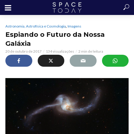
,
Astronomia, Astrofísica e Cosmologia
Imagens
Espiando o Futuro da Nossa
Galáxia
20 de outubro de 2017
134 visualizações
2 min de leitura