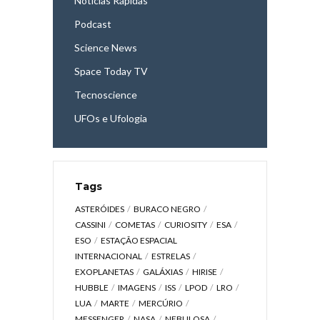
Notícias Rápidas
Podcast
Science News
Space Today TV
Tecnoscience
UFOs e Ufologia
Tags
ASTERÓIDES
BURACO NEGRO
CASSINI
COMETAS
CURIOSITY
ESA
ESO
ESTAÇÃO ESPACIAL
INTERNACIONAL
ESTRELAS
EXOPLANETAS
GALÁXIAS
HIRISE
HUBBLE
IMAGENS
ISS
LPOD
LRO
LUA
MARTE
MERCÚRIO
MESSENGER
NASA
NEBULOSA