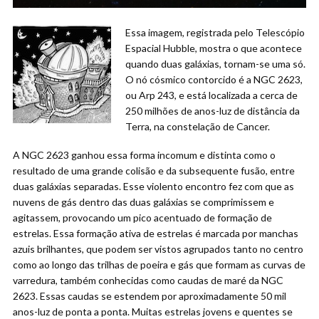
Essa imagem, registrada pelo Telescópio
Espacial Hubble, mostra o que acontece
quando duas galáxias, tornam-se uma só.
O nó cósmico contorcido é a NGC 2623,
ou Arp 243, e está localizada a cerca de
250 milhões de anos-luz de distância da
Terra, na constelação de Cancer.
A NGC 2623 ganhou essa forma incomum e distinta como o
resultado de uma grande colisão e da subsequente fusão, entre
duas galáxias separadas. Esse violento encontro fez com que as
nuvens de gás dentro das duas galáxias se comprimissem e
agitassem, provocando um pico acentuado de formação de
estrelas. Essa formação ativa de estrelas é marcada por manchas
azuis brilhantes, que podem ser vistos agrupados tanto no centro
como ao longo das trilhas de poeira e gás que formam as curvas de
varredura, também conhecidas como caudas de maré da NGC
2623. Essas caudas se estendem por aproximadamente 50 mil
anos-luz de ponta a ponta. Muitas estrelas jovens e quentes se