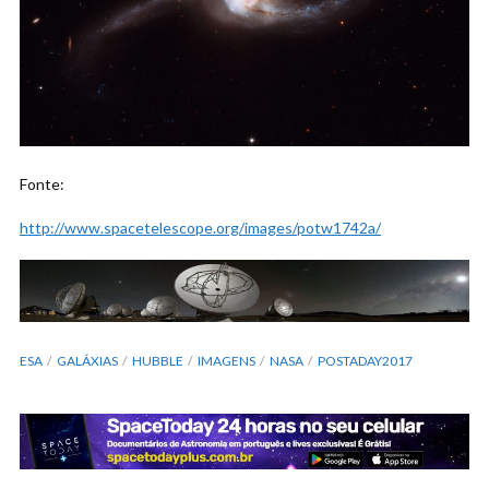
Fonte:
http://www.spacetelescope.org/images/potw1742a/
ESA
GALÁXIAS
HUBBLE
IMAGENS
NASA
POSTADAY2017