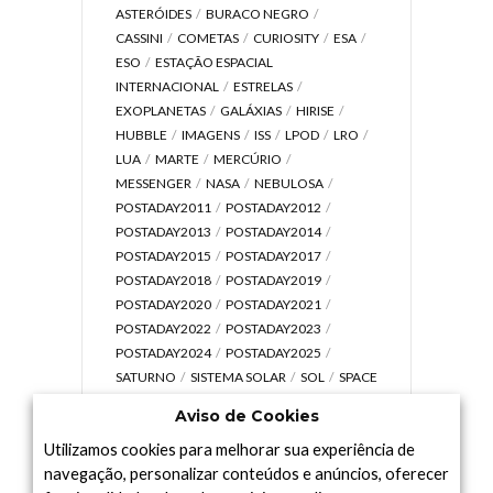
ASTERÓIDES
BURACO NEGRO
CASSINI
COMETAS
CURIOSITY
ESA
ESO
ESTAÇÃO ESPACIAL
INTERNACIONAL
ESTRELAS
EXOPLANETAS
GALÁXIAS
HIRISE
HUBBLE
IMAGENS
ISS
LPOD
LRO
LUA
MARTE
MERCÚRIO
MESSENGER
NASA
NEBULOSA
POSTADAY2011
POSTADAY2012
POSTADAY2013
POSTADAY2014
POSTADAY2015
POSTADAY2017
POSTADAY2018
POSTADAY2019
POSTADAY2020
POSTADAY2021
POSTADAY2022
POSTADAY2023
POSTADAY2024
POSTADAY2025
SATURNO
SISTEMA SOLAR
SOL
SPACE
TODAY TV
TELESCÓPIOS
TERRA
Aviso de Cookies
UNIVERSO
VÍDEO
Utilizamos cookies para melhorar sua experiência de
navegação, personalizar conteúdos e anúncios, oferecer