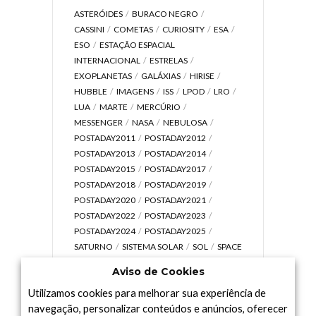
ASTERÓIDES
BURACO NEGRO
CASSINI
COMETAS
CURIOSITY
ESA
ESO
ESTAÇÃO ESPACIAL
INTERNACIONAL
ESTRELAS
EXOPLANETAS
GALÁXIAS
HIRISE
HUBBLE
IMAGENS
ISS
LPOD
LRO
LUA
MARTE
MERCÚRIO
MESSENGER
NASA
NEBULOSA
POSTADAY2011
POSTADAY2012
POSTADAY2013
POSTADAY2014
POSTADAY2015
POSTADAY2017
POSTADAY2018
POSTADAY2019
POSTADAY2020
POSTADAY2021
POSTADAY2022
POSTADAY2023
POSTADAY2024
POSTADAY2025
SATURNO
SISTEMA SOLAR
SOL
SPACE
TODAY TV
TELESCÓPIOS
TERRA
Aviso de Cookies
UNIVERSO
VÍDEO
Utilizamos cookies para melhorar sua experiência de
navegação, personalizar conteúdos e anúncios, oferecer