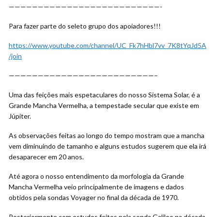
——————————————————————————-
Para fazer parte
do seleto grupo dos apoiadores!!!
https://www.youtube.com/channel/UC_Fk7hHbl7vv_7K8tYqJd5A
/join
—————————————————————————–
Uma das feições mais espetaculares do nosso Sistema Solar, é a
Grande Mancha Vermelha, a tempestade secular que existe em
Júpiter.
As observações feitas ao longo do tempo mostram que a mancha
vem diminuindo de tamanho e alguns estudos sugerem que ela irá
desaparecer em 20 anos.
Até agora o nosso entendimento da morfologia da Grande
Mancha Vermelha veio principalmente de imagens e dados
obtidos pela sondas Voyager no final da década de 1970.
Posteriormente com estudos feitos pela sonda Galileo na década