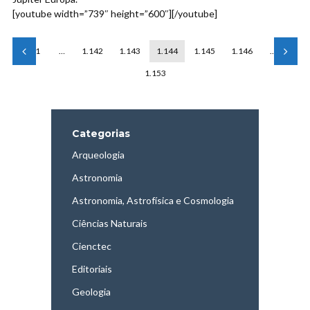
[youtube width=”739″ height=”600″][/youtube]
1
…
1.142
1.143
1.144
1.145
1.146
…
1.153
Categorias
Arqueologia
Astronomia
Astronomia, Astrofísica e Cosmologia
Ciências Naturais
Cienctec
Editoriais
Geologia