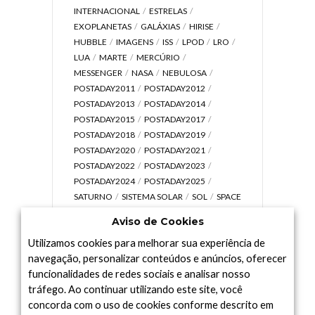
INTERNACIONAL
ESTRELAS
EXOPLANETAS
GALÁXIAS
HIRISE
HUBBLE
IMAGENS
ISS
LPOD
LRO
LUA
MARTE
MERCÚRIO
MESSENGER
NASA
NEBULOSA
POSTADAY2011
POSTADAY2012
POSTADAY2013
POSTADAY2014
POSTADAY2015
POSTADAY2017
POSTADAY2018
POSTADAY2019
POSTADAY2020
POSTADAY2021
POSTADAY2022
POSTADAY2023
POSTADAY2024
POSTADAY2025
SATURNO
SISTEMA SOLAR
SOL
SPACE
TODAY TV
TELESCÓPIOS
TERRA
Aviso de Cookies
UNIVERSO
VÍDEO
Utilizamos cookies para melhorar sua experiência de
navegação, personalizar conteúdos e anúncios, oferecer
funcionalidades de redes sociais e analisar nosso
tráfego. Ao continuar utilizando este site, você
Arquivo
concorda com o uso de cookies conforme descrito em