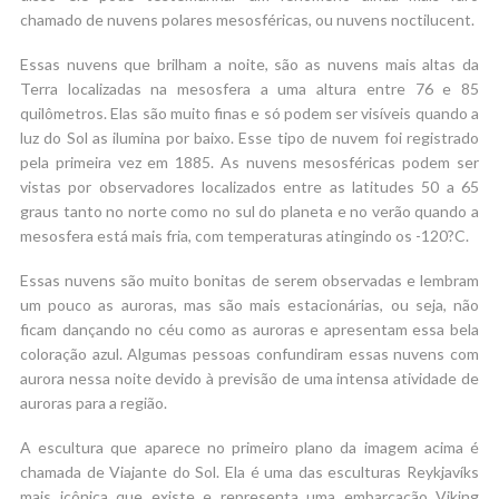
chamado de nuvens polares mesosféricas, ou nuvens noctilucent.
Essas nuvens que brilham a noite, são as nuvens mais altas da
Terra localizadas na mesosfera a uma altura entre 76 e 85
quilômetros. Elas são muito finas e só podem ser visíveis quando a
luz do Sol as ilumina por baixo. Esse tipo de nuvem foi registrado
pela primeira vez em 1885. As nuvens mesosféricas podem ser
vistas por observadores localizados entre as latitudes 50 a 65
graus tanto no norte como no sul do planeta e no verão quando a
mesosfera está mais fria, com temperaturas atingindo os -120?C.
Essas nuvens são muito bonitas de serem observadas e lembram
um pouco as auroras, mas são mais estacionárias, ou seja, não
ficam dançando no céu como as auroras e apresentam essa bela
coloração azul. Algumas pessoas confundiram essas nuvens com
aurora nessa noite devido à previsão de uma intensa atividade de
auroras para a região.
A escultura que aparece no primeiro plano da imagem acima é
chamada de Viajante do Sol. Ela é uma das esculturas Reykjavíks
mais icônica que existe e representa uma embarcação Viking