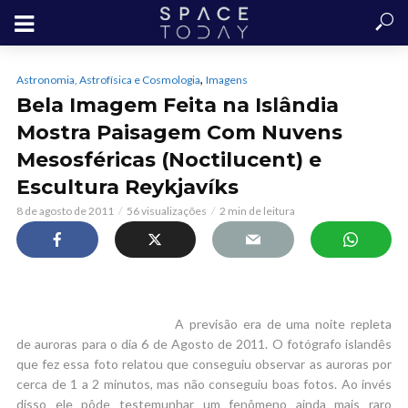
,
Astronomia, Astrofísica e Cosmologia
Imagens
Bela Imagem Feita na Islândia
Mostra Paisagem Com Nuvens
Mesosféricas (Noctilucent) e
Escultura Reykjavíks
8 de agosto de 2011
56 visualizações
2 min de leitura
A previsão era de uma noite repleta
de auroras para o dia 6 de Agosto de 2011. O fotógrafo islandês
que fez essa foto relatou que conseguiu observar as auroras por
cerca de 1 a 2 minutos, mas não conseguiu boas fotos. Ao invés
disso ele pôde testemunhar um fenômeno ainda mais raro