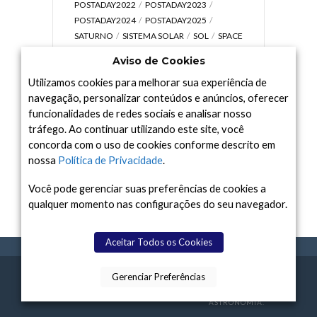
POSTADAY2022
POSTADAY2023
POSTADAY2024
POSTADAY2025
SATURNO
SISTEMA SOLAR
SOL
SPACE
TODAY TV
TELESCÓPIOS
TERRA
Aviso de Cookies
UNIVERSO
VÍDEO
Utilizamos cookies para melhorar sua experiência de
navegação, personalizar conteúdos e anúncios, oferecer
funcionalidades de redes sociais e analisar nosso
tráfego. Ao continuar utilizando este site, você
Arquivo
concorda com o uso de cookies conforme descrito em
Arquivo
nossa
Política de Privacidade
.
Você pode gerenciar suas preferências de cookies a
qualquer momento nas configurações do seu navegador.
Aceitar Todos os Cookies
Gerenciar Preferências
SPACE TODAY
, 2015-2026.
POLÍTICA DE
SOBR
TERMOS
CONTATO
FEITO COM
À
PRIVACIDADE
E NÓS
DE USO
ASTRONOMIA.